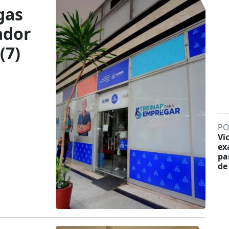
gas
ador
(7)
PO
Vi
ex
pa
de