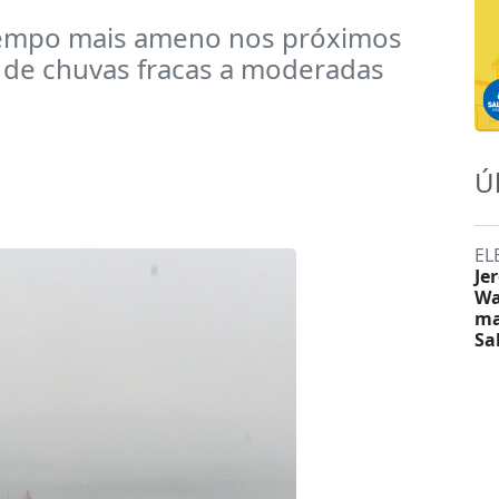
 tempo mais ameno nos próximos
 de chuvas fracas a moderadas
Ú
EL
Je
Wa
ma
Sa