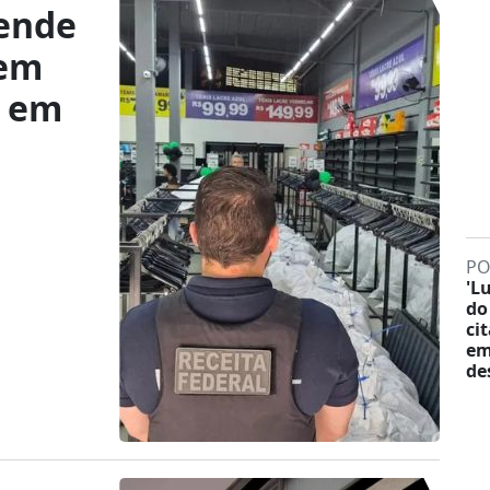
eende
 em
s em
PO
'L
do
ci
em
de