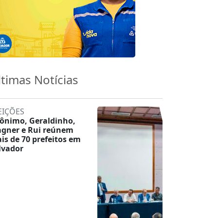
ltimas Notícias
EIÇÕES
rônimo, Geraldinho,
gner e Rui reúnem
is de 70 prefeitos em
lvador