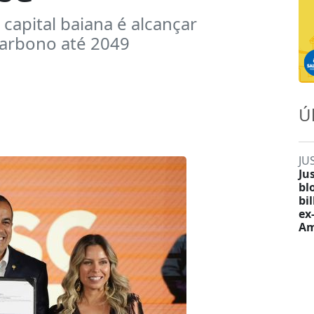
capital baiana é alcançar
carbono até 2049
Ú
JU
Ju
bl
bi
ex
Am