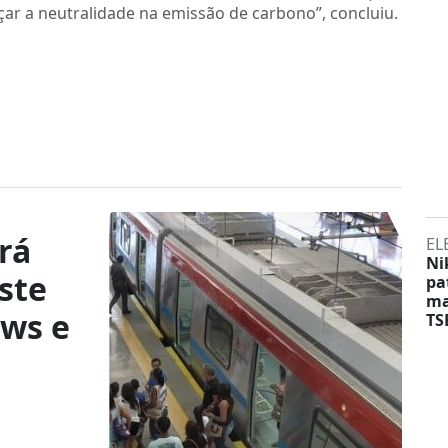
ar a neutralidade na emissão de carbono”, concluiu.
rá
EL
Ni
ste
pa
ma
ows e
TS