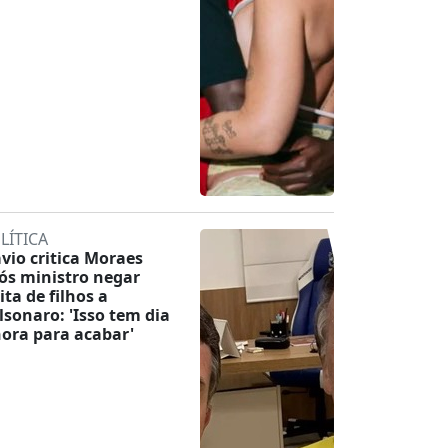
LÍTICA
ávio critica Moraes
ós ministro negar
ita de filhos a
lsonaro: 'Isso tem dia
hora para acabar'