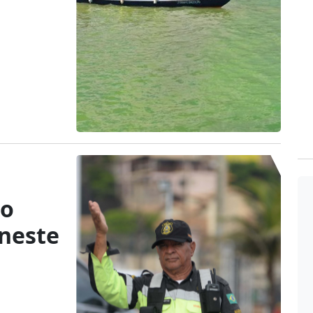
 o
 neste