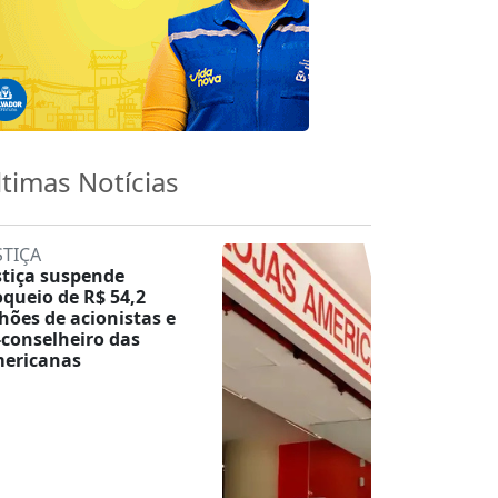
ltimas Notícias
STIÇA
stiça suspende
oqueio de R$ 54,2
lhões de acionistas e
-conselheiro das
ericanas