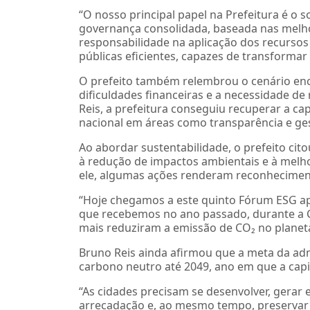
“O nosso principal papel na Prefeitura é o so
governança consolidada, baseada nas melhor
responsabilidade na aplicação dos recursos p
públicas eficientes, capazes de transformar 
O prefeito também relembrou o cenário enc
dificuldades financeiras e a necessidade d
Reis, a prefeitura conseguiu recuperar a c
nacional em áreas como transparência e gest
Ao abordar sustentabilidade, o prefeito cito
à redução de impactos ambientais e à melho
ele, algumas ações renderam reconheciment
“Hoje chegamos a este quinto Fórum ESG a
que recebemos no ano passado, durante a C4
mais reduziram a emissão de CO₂ no planeta
Bruno Reis ainda afirmou que a meta da ad
carbono neutro até 2049, ano em que a capi
“As cidades precisam se desenvolver, gerar 
arrecadação e, ao mesmo tempo, preservar o