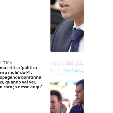
LÍTICA
ma critica 'política
eiro mole' do PT:
ropaganda bonitinha,
s, quando vai ver,
m caroço nesse angu'