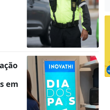
ração
es em