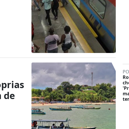
PO
Ro
óprias
ch
'P
m de
ma
te