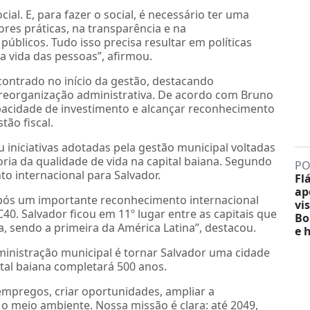
cial. E, para fazer o social, é necessário ter uma
es práticas, na transparência e na
úblicos. Tudo isso precisa resultar em políticas
a vida das pessoas”, afirmou.
ontrado no início da gestão, destacando
e reorganização administrativa. De acordo com Bruno
apacidade de investimento e alcançar reconhecimento
ão fiscal.
u iniciativas adotadas pela gestão municipal voltadas
ria da qualidade de vida na capital baiana. Segundo
PO
o internacional para Salvador.
Fl
ap
pós um importante reconhecimento internacional
vis
0. Salvador ficou em 11º lugar entre as capitais que
Bo
, sendo a primeira da América Latina”, destacou.
e 
ministração municipal é tornar Salvador uma cidade
tal baiana completará 500 anos.
empregos, criar oportunidades, ampliar a
 meio ambiente. Nossa missão é clara: até 2049,