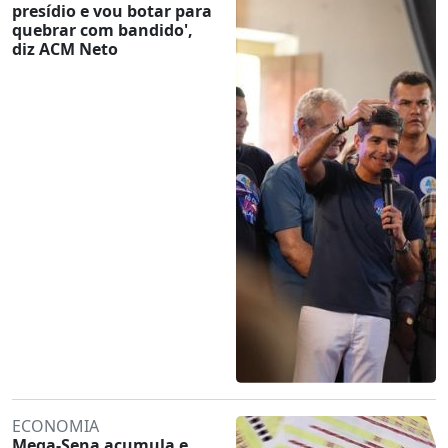
presídio e vou botar para
quebrar com bandido',
diz ACM Neto
ECONOMIA
Mega-Sena acumula e