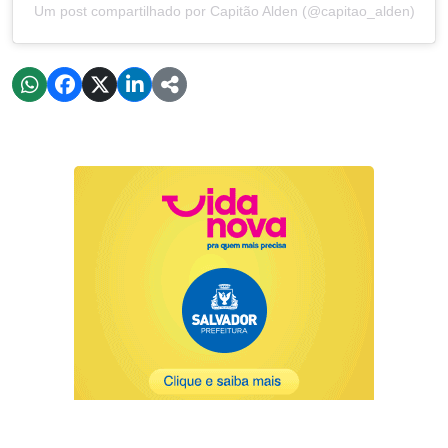
Um post compartilhado por Capitão Alden (@capitao_alden)