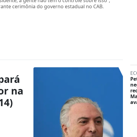
idente, a gente não tem o controle sobre isso”,
rante cerimônia do governo estadual no CAB.
EC
pará
Pe
ne
or na
re
Ma
14)
av