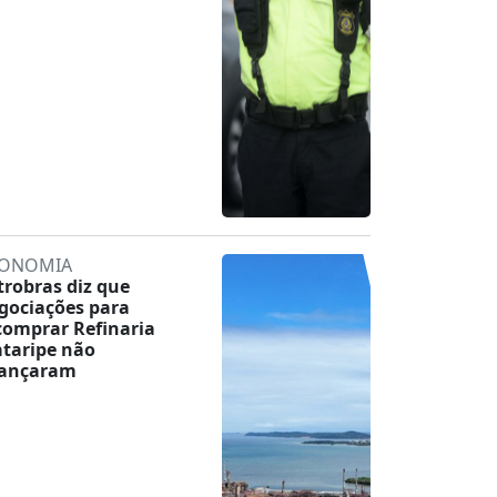
ONOMIA
trobras diz que
gociações para
comprar Refinaria
taripe não
ançaram