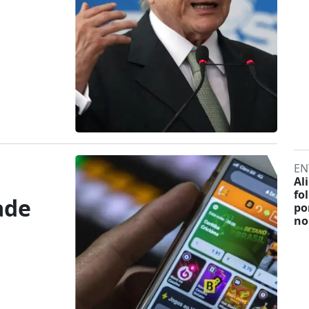
EN
Al
fo
ade
po
no