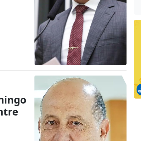
omingo
ntre