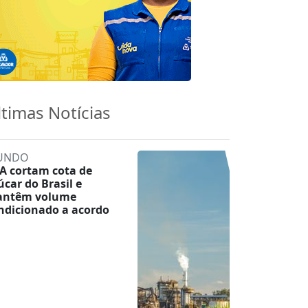
ltimas Notícias
UNDO
A cortam cota de
úcar do Brasil e
ntêm volume
ndicionado a acordo