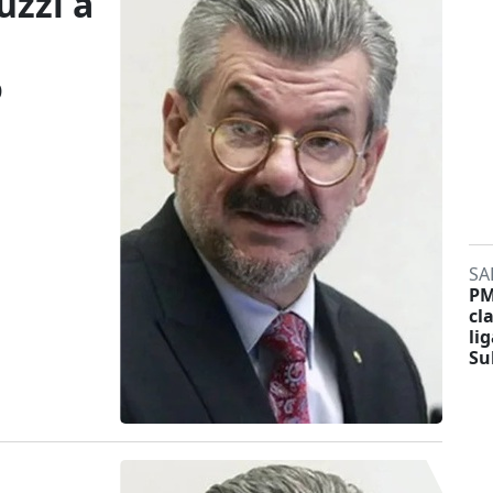
uzzi à
o
SA
PM
cl
li
Su