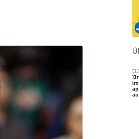
Ú
EL
‘B
im
ap
au