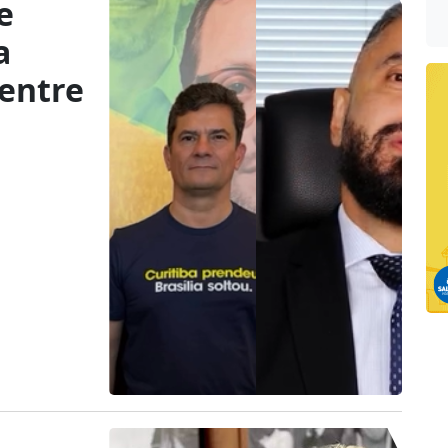
e
a
 entre
z