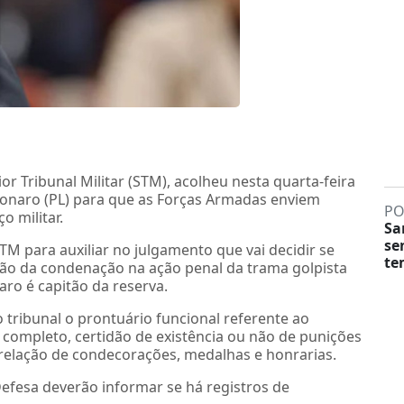
r Tribunal Militar (STM), acolheu nesta quarta-feira
olsonaro (PL) para que as Forças Armadas enviem
PO
o militar.
Sa
se
 para auxiliar no julgamento que vai decidir se
te
ção da condenação na ação penal da trama golpista
aro é capitão da reserva.
 tribunal o prontuário funcional referente ao
r completo, certidão de existência ou não de punições
e relação de condecorações, medalhas e honrarias.
Defesa deverão informar se há registros de