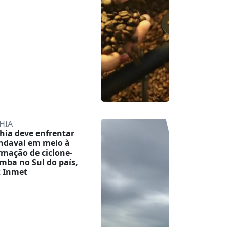
HIA
hia deve enfrentar
ndaval em meio à
rmação de ciclone-
mba no Sul do país,
z Inmet