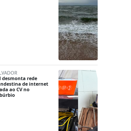
LVADOR
 desmonta rede
andestina de internet
gada ao CV no
búrbio