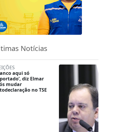
ltimas Notícias
EIÇÕES
ranco aqui só
portado’, diz Elmar
ós mudar
todeclaração no TSE