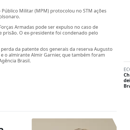
io Público Militar (MPM) protocolou no STM ações
olsonaro.
s Forças Armadas pode ser expulso no caso de
e prisão. O ex-presidente foi condenado pelo
perda da patente dos generais da reserva Augusto
 e o almirante Almir Garnier, que também foram
gência Brasil.
EC
Ch
de
Br
a