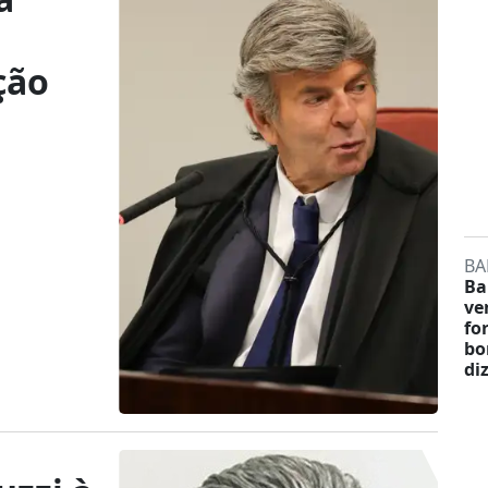
ção
BA
Ba
ve
fo
bo
di