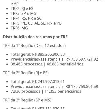
e AP
TRF2: RJ e ES
TRF3: SP e MS
TRF4: RS, PR e SC
TRF5: PE, CE, AL, SE, RN e PB
TRF6: MG
Distribuição dos recursos por TRF
TRF da 1ª Região (DF e 12 estados)
Total geral: R$ 885.265.906,53
Previdenciárias/assistenciais: R$ 736.597.721,82
38.468 processos | 46.883 beneficiários
TRF da 2ª Região (RJ e ES)
Total geral: R$ 241.907.013,61
Previdenciárias/assistenciais: R$ 176.759.801,59
7.936 processos | 11.353 beneficiários
TRF da 3ª Região (SP e MS)
Total geral: R$ 453.111.370,35