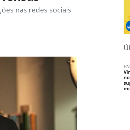
ões nas redes sociais
Ú
EN
Vi
no
su
mo