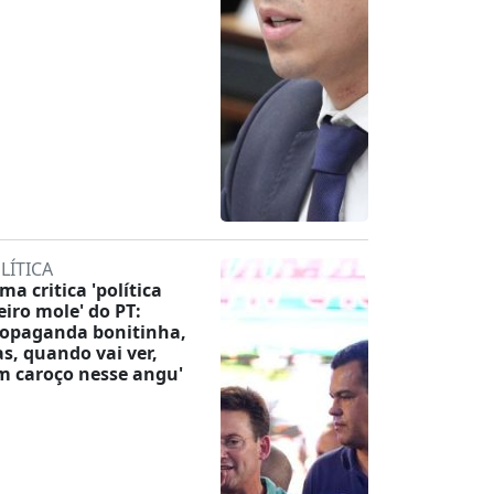
LÍTICA
ma critica 'política
eiro mole' do PT:
ropaganda bonitinha,
s, quando vai ver,
m caroço nesse angu'