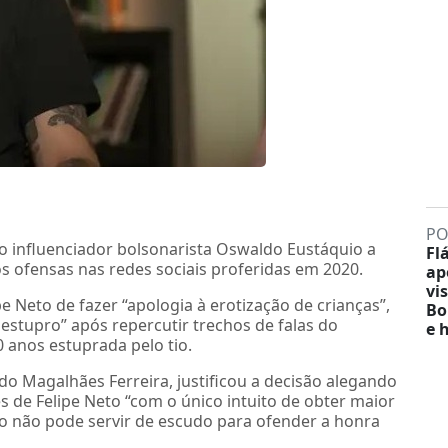
PO
 o influenciador bolsonarista Oswaldo Eustáquio a
Fl
s ofensas nas redes sociais proferidas em 2020.
ap
vis
 Neto de fazer “apologia à erotização de crianças”,
Bo
m estupro” após repercutir trechos de falas do
e 
 anos estuprada pelo tio.
do Magalhães Ferreira, justificou a decisão alegando
s de Felipe Neto “com o único intuito de obter maior
ão não pode servir de escudo para ofender a honra