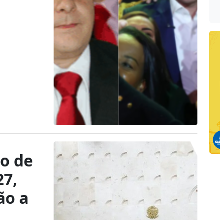
o de
27,
ão a