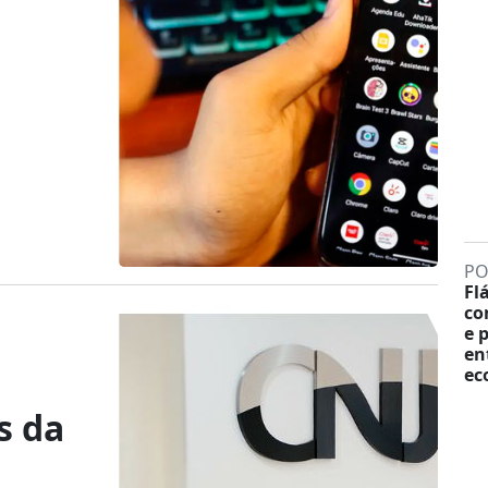
PO
Fl
co
e 
en
ec
s da