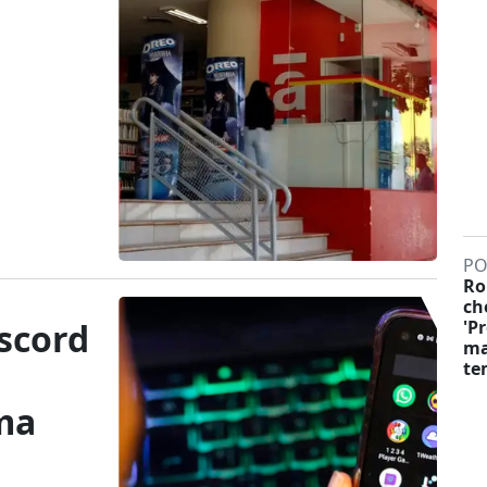
PO
Ro
ch
scord
'P
ma
te
ma