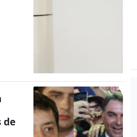
a
 de