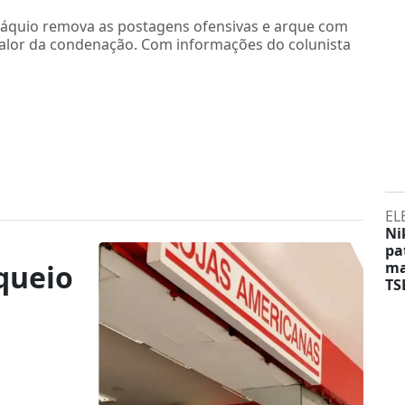
áquio remova as postagens ofensivas e arque com
valor da condenação. Com informações do colunista
EL
Ni
pa
queio
ma
TS