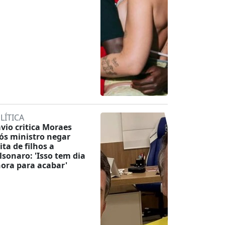
LÍTICA
ávio critica Moraes
ós ministro negar
ita de filhos a
lsonaro: 'Isso tem dia
hora para acabar'