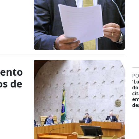
mento
PO
os de
'L
do
ci
em
de