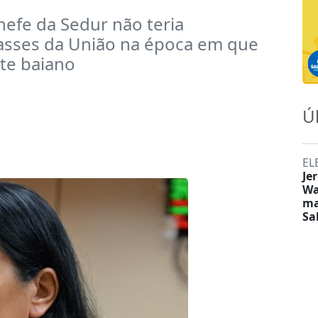
efe da Sedur não teria
asses da União na época em que
ste baiano
Ú
EL
Je
Wa
ma
Sa