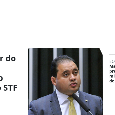
er do
EC
Ma
pr
o
mi
de
o STF