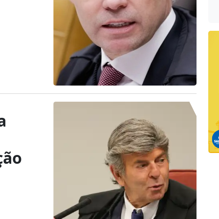
a
ção