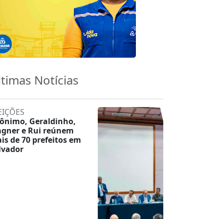
ltimas Notícias
EIÇÕES
rônimo, Geraldinho,
gner e Rui reúnem
is de 70 prefeitos em
lvador