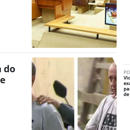
a do
PO
de
Vi
ex
pa
de