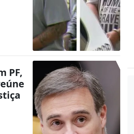
m PF,
reúne
stiça