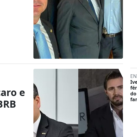
EN
Iv
fé
aro e
do
fa
 BRB