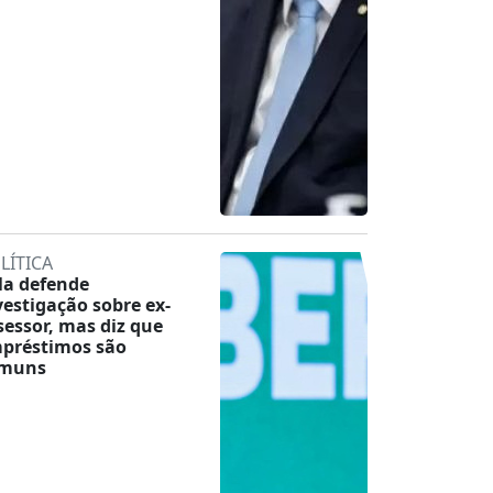
LÍTICA
la defende
vestigação sobre ex-
sessor, mas diz que
préstimos são
muns