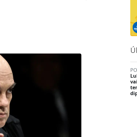
Ú
PO
Lu
va
te
di