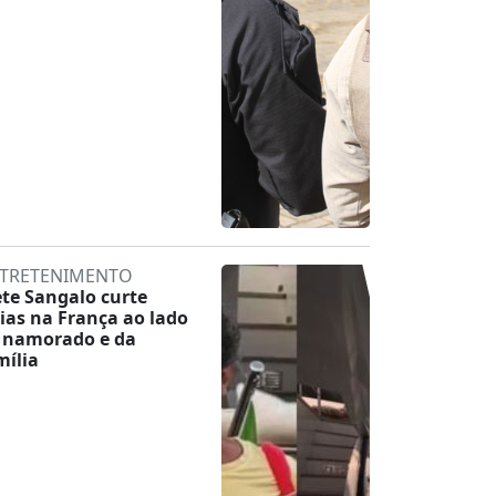
TRETENIMENTO
ete Sangalo curte
rias na França ao lado
 namorado e da
mília