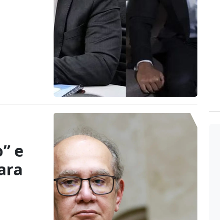
o” e
ara