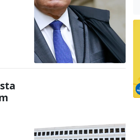
ista
om