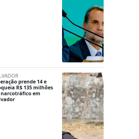
LVADOR
eração prende 14 e
oqueia R$ 135 milhões
 narcotráfico em
lvador