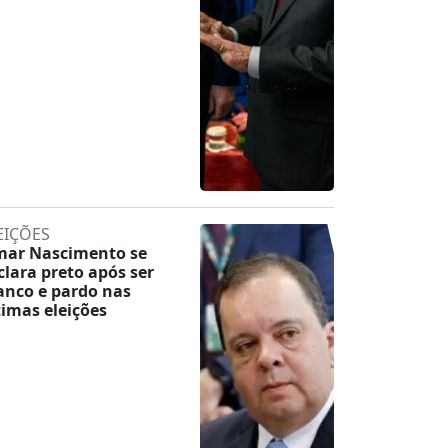
EIÇÕES
mar Nascimento se
clara preto após ser
anco e pardo nas
timas eleições