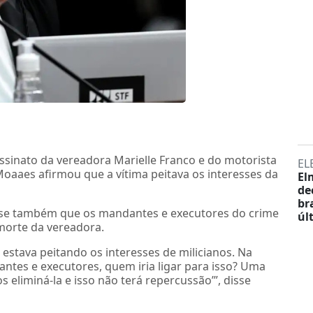
ssinato da vereadora Marielle Franco e do motorista
EL
oaaes afirmou que a vítima peitava os interesses da
El
de
br
sse também que os mandantes e executores do crime
úl
morte da vereadora.
estava peitando os interesses de milicianos. Na
tes e executores, quem iria ligar para isso? Uma
s eliminá-la e isso não terá repercussão’”, disse