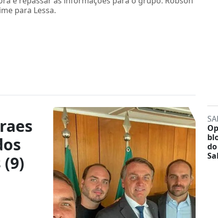
ora e repassar as informações para o grupo. Robson
rime para Lessa.
SA
raes
Op
bl
dos
do
Sa
 (9)