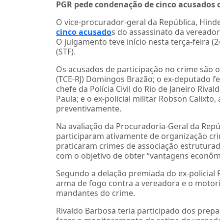
PGR pede condenação de cinco acusados d
O vice-procurador-geral da República, Hi
cinco acusado
s do assassinato da vereado
O julgamento teve início nesta terça-feira 
(STF).
Os acusados de participação no crime são o 
(TCE-RJ) Domingos Brazão; o ex-deputado fe
chefe da Polícia Civil do Rio de Janeiro Riva
Paula; e o ex-policial militar Robson Calixt
preventivamente.
Na avaliação da Procuradoria-Geral da Repú
participaram ativamente de organização cri
praticaram crimes de associação estruturada
com o objetivo de obter “vantagens econômi
Segundo a delação premiada do ex-policial 
arma de fogo contra a vereadora e o motor
mandantes do crime.
Rivaldo Barbosa teria participado dos prep