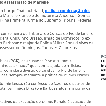
o assassinato de Marielle
ndemburgo Chateaubriand,
pediu a condenação dos
ra Marielle Franco e do motorista Anderson Gomes.
(24), na Primeira Turma do Supremo Tribunal Federal
conselheiro do Tribunal de Contas do Rio de Janeiro
deral Chiquinho Brazão, irmão de Domingos; o ex-
ldo Barbosa; o major da Polícia Militar Ronald Alves de
o, assessor de Domingos. Todos estão presos
PO
blica (PGR), os acusados “constituíram e
Lu
minosa armada” que, com a ajuda de milícias,
in
as
, com clara divisão de tarefas no Rio de Janeiro,
em
cas, sempre mediante a prática de crimes graves”.
co
Ronnie Lessa, réu confesso de fazer os disparos de
ista, os irmãos Brazão e Barbosa atuaram como os
arativos da execução do crime. Ronald é acusado de