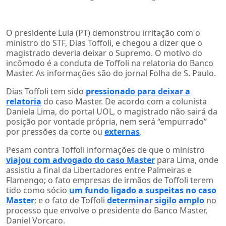
O presidente Lula (PT) demonstrou irritação com o
ministro do STF, Dias Toffoli, e chegou a dizer que o
magistrado deveria deixar o Supremo. O motivo do
incômodo é a conduta de Toffoli na relatoria do Banco
Master. As informações são do jornal Folha de S. Paulo.
Dias Toffoli tem sido
pressionado para deixar a
relatoria
do caso Master. De acordo com a colunista
Daniela Lima, do portal UOL, o magistrado não sairá da
posição por vontade própria, nem será “empurrado”
por pressões da corte ou
externas
.
Pesam contra Toffoli informações de que o ministro
viajou com advogado do caso Master
para Lima, onde
assistiu a final da Libertadores entre Palmeiras e
Flamengo; o fato empresas de irmãos de Toffoli terem
tido como sócio
um fundo ligado a suspeitas no caso
Master
; e o fato de Toffoli
determinar sigilo amplo
no
processo que envolve o presidente do Banco Master,
Daniel Vorcaro.