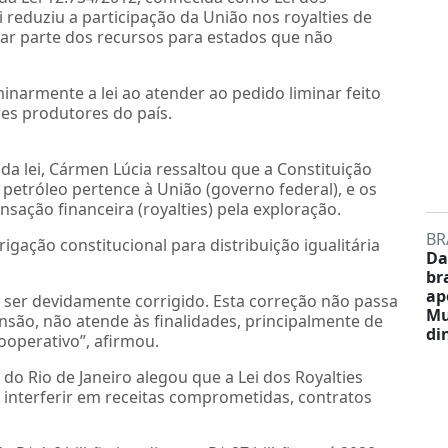
ei reduziu a participação da União nos royalties de
ar parte dos recursos para estados que não
inarmente a lei ao atender ao pedido liminar feito
res produtores do país.
 da lei, Cármen Lúcia ressaltou que a Constituição
petróleo pertence à União (governo federal), e os
ação financeira (royalties) pela exploração.
BR
gação constitucional para distribuição igualitária
Da
br
ap
e ser devidamente corrigido. Esta correção não passa
Mu
são, não atende às finalidades, principalmente de
di
ooperativo”, afirmou.
o Rio de Janeiro alegou que a Lei dos Royalties
r interferir em receitas comprometidas, contratos