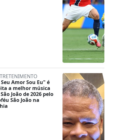
TRETENIMENTO
 Seu Amor Sou Eu" é
eita a melhor música
 São João de 2026 pelo
oféu São João na
hia