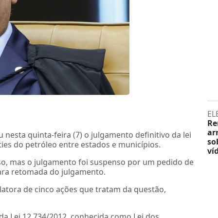
EL
Re
ar
esta quinta-feira (7) o julgamento definitivo da lei
so
ties do petróleo entre estados e municípios.
ví
caso, mas o julgamento foi suspenso por um pedido de
para retomada do julgamento.
latora de cinco ações que tratam da questão,
 da Lei 12.734/2012, conhecida como Lei dos