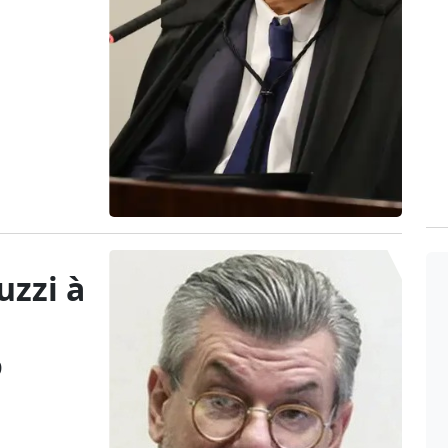
uzzi à
o