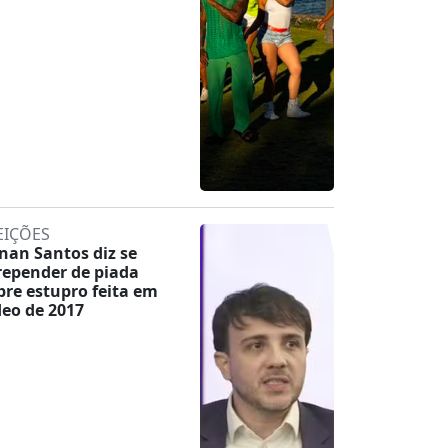
EIÇÕES
nan Santos diz se
repender de piada
bre estupro feita em
deo de 2017