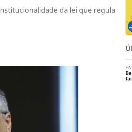
stitucionalidade da lei que regula
Ú
EN
Ba
fa