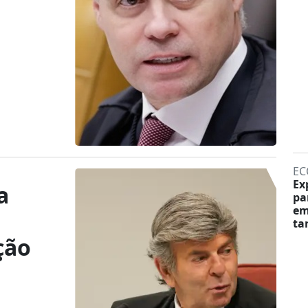
EC
Ex
a
pa
em
ta
ção