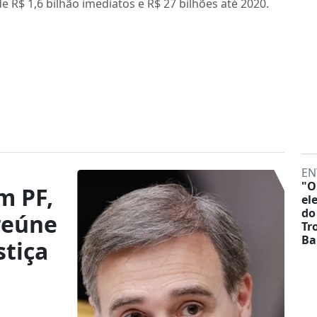
 R$ 1,6 bilhão imediatos e R$ 27 bilhões até 2020.
EN
"O
m PF,
el
do
reúne
Tr
Ba
stiça