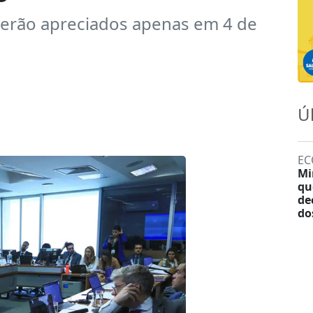
erão apreciados apenas em 4 de
Ú
EC
Mi
qu
de
do