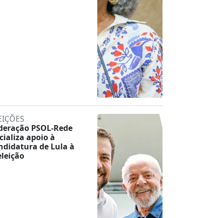
EIÇÕES
deração PSOL-Rede
icializa apoio à
ndidatura de Lula à
eleição