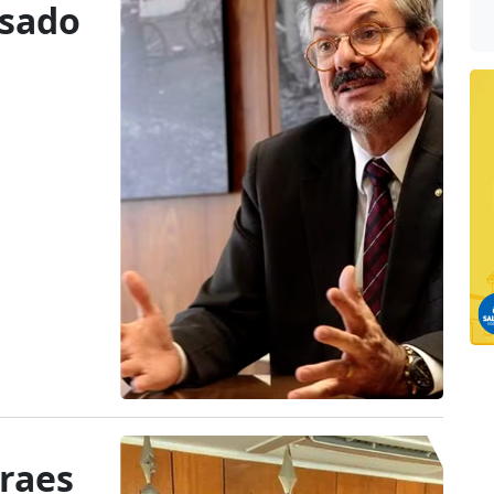
usado
raes