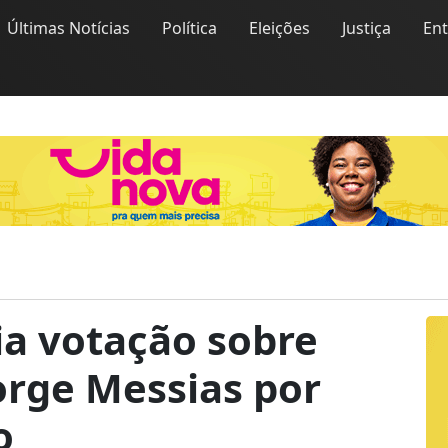
Últimas Notícias
Política
Eleições
Justiça
En
ia votação sobre
orge Messias por
o