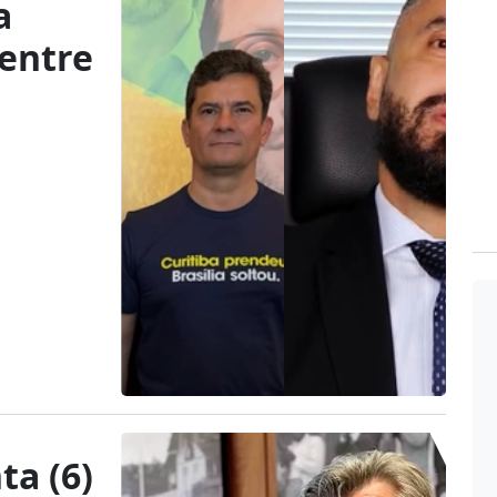
a
 entre
z
ta (6)