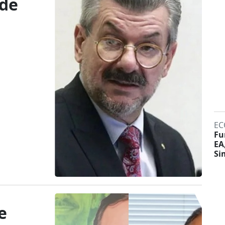
ede
EC
Fu
EA
Si
e