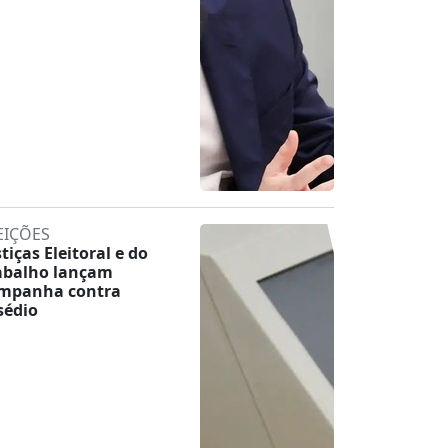
EIÇÕES
stiças Eleitoral e do
abalho lançam
mpanha contra
sédio