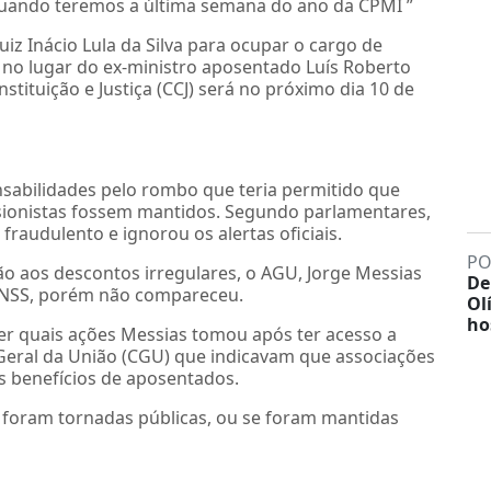
quando teremos a última semana do ano da CPMI ”
uiz Inácio Lula da Silva para ocupar o cargo de
, no lugar do ex-ministro aposentado Luís Roberto
tituição e Justiça (CCJ) será no próximo dia 10 de
nsabilidades pelo rombo que teria permitido que
sionistas fossem mantidos. Segundo parlamentares,
fraudulento e ignorou os alertas oficiais.
PO
ão aos descontos irregulares, o AGU, Jorge Messias
De
 INSS, porém não compareceu.
Ol
ho
r quais ações Messias tomou após ter acesso a
Geral da União (CGU) que indicavam que associações
s benefícios de aposentados.
U foram tornadas públicas, ou se foram mantidas