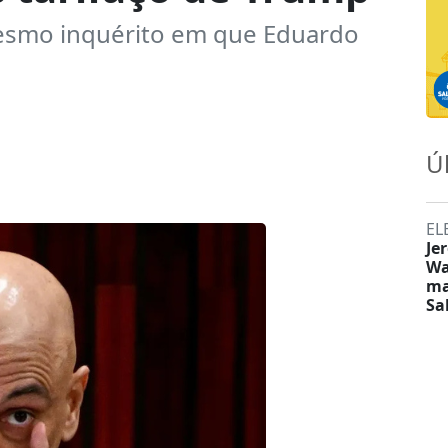
mesmo inquérito em que Eduardo
Ú
EL
Je
Wa
ma
Sa