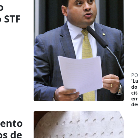
o
o STF
PO
'L
do
ci
em
de
mento
os de