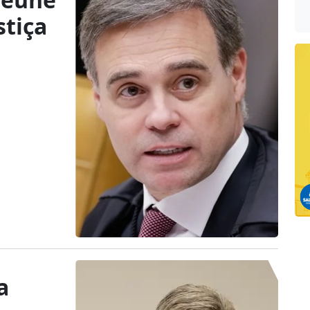
stiça
a