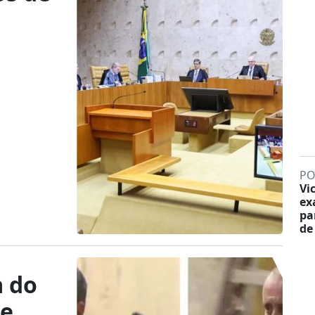
PO
Vi
ex
pa
de
a do
de