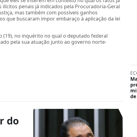
 que eles se inserem em contexto no qual os fatos já
ilícitos penais já indicados pela Procuradoria-Geral
 Justiça, mas também com possíveis ganhos
atos que buscaram impor embaraço à aplicação da lei
 (19), no inquérito no qual o deputado federal
gado pela sua atuação junto ao governo norte-
EC
Ma
pr
mi
de
er do