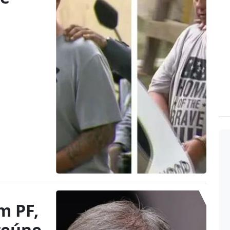
m PF,
reúne