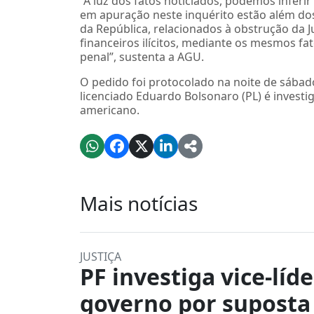
“À luz dos fatos noticiados, podemos inferir
em apuração neste inquérito estão além dos 
da República, relacionados à obstrução da
financeiros ilícitos, mediante os mesmos f
penal”, sustenta a AGU.
O pedido foi protocolado na noite de sábado
licenciado Eduardo Bolsonaro (PL) é investi
americano.
Mais notícias
JUSTIÇA
PF investiga vice-líd
governo por suposta