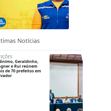
ltimas Notícias
EIÇÕES
rônimo, Geraldinho,
gner e Rui reúnem
is de 70 prefeitos em
lvador