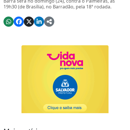
Barra será no domingo (24), contra o Palmeiras, às
19h30 (de Brasília), no Barradão, pela 18ª rodada.