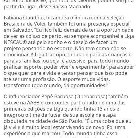
Acredito, inclusive, que futuros talentos podem surgir a
partir da Liga”, disse Raíssa Machado.
Fabiana Claudino, bicampeã olímpica com a Seleção
Brasileira de Vôlei, também foi uma presença especial
em Salvador. “Eu fico feliz demais de ter a oportunidade
de ver as coisas de perto, eu sempre acompanhei a Liga
NESCAU®️ até pelo sonho e o desejo de fazer um
projeto pensando no esporte. Não tem como não se
emocionar. A Liga traz oportunidade para as crianças e
para as famílias, ou seja, é acessível para todo mundo
praticar esporte, poder viver e experimentar, para saber
o que quer para a vida e tentar pensar que isso pode
até ser uma profissão. O esporte muda vidas,
transforma todo mundo, dá oportunidades.”
O influenciador Pepê Barbosa (Opebarbosa) também
esteve na AABB e contou ter participado de uma das
primeiras edições da Liga quando tinha 13 anos e
integrou o time de futsal de sua escola na etapa
disputada na cidade de São Paulo. “É uma coisa que eu
já vivi e é muito legal estar vivendo de novo. Foi uma
experiência que marcou. Todo mundo tinha essa