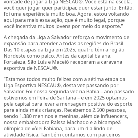
vontade de jogar a Liga NESCAU®️. Você está na escola,
você quer jogar, quer participar, quer estar junto. Então,
foi uma experiência muito boa. Agora, estou voltando
aqui para mais essa ação, que é muito legal, porque
você incentiva muitos jovens por meio do esporte.”
A chegada da Liga a Salvador reforça o movimento de
expansão para atender a todas as regiões do Brasil.
Das 10 etapas da Liga em 2025, quatro têm a região
Nordeste como palco. Antes da capital baiana,
Fortaleza, São Luís e Maceió receberam a caravana
esportiva de NESCAU®️.
“Estamos todos muito felizes com a sétima etapa da
Liga Esportiva NESCAU®️, desta vez passando por
Salvador. Foi nossa segunda vez na Bahia – ano passado
estivemos em Feira de Santana – e em 2025 optamos
pela capital para levar a mensagem positiva do esporte
para ainda mais crianças. Recebemos 2.500 pessoas,
sendo 1.380 meninos e meninas, além de influencers,
nossa embaixadora Raíssa Machado e a bicampeã
olímpica de vôlei Fabiana, para um dia lindo de
atividade física. Também contamos com parceiros