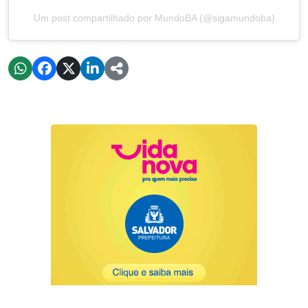
Um post compartilhado por MundoBA (@sigamundoba)