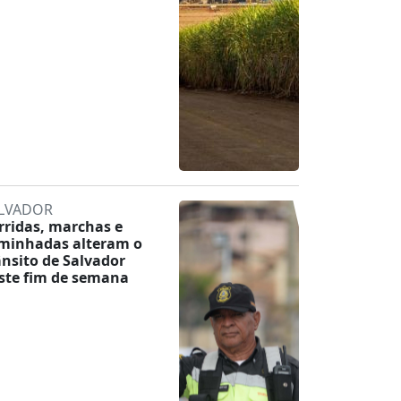
LVADOR
rridas, marchas e
minhadas alteram o
ânsito de Salvador
ste fim de semana