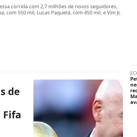
 essa corrida com 2,7 milhões de novos seguidores,
 com 550 mil, Lucas Paquetá, com 450 mil, e Vini Jr,
EC
Pe
ne
as de
re
Ma
av
 Fifa