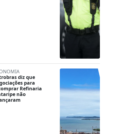
ONOMIA
trobras diz que
gociações para
comprar Refinaria
taripe não
ançaram