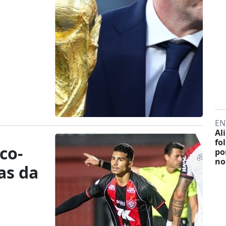
EN
Al
fo
co-
po
no
as da