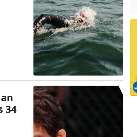
lan
s 34