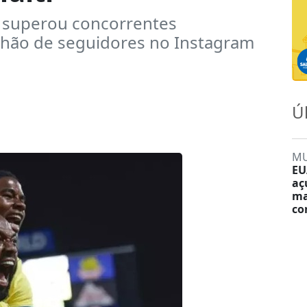
 superou concorrentes
lhão de seguidores no Instagram
Ú
M
EU
aç
ma
co