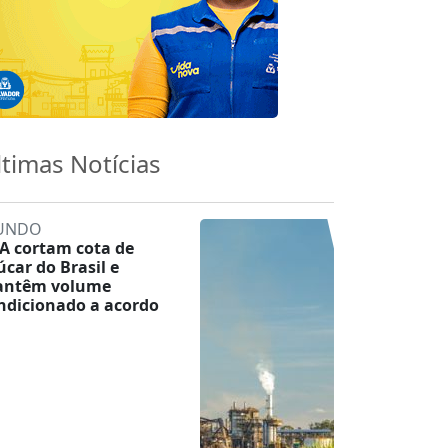
ltimas Notícias
UNDO
A cortam cota de
úcar do Brasil e
ntêm volume
ndicionado a acordo