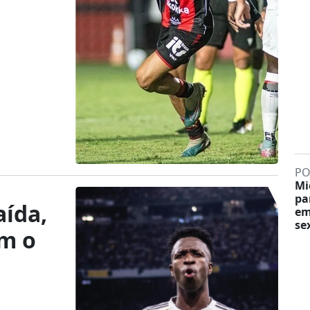
PO
Mi
pa
aída,
em
sex
om o