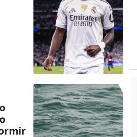
co
do
dormir