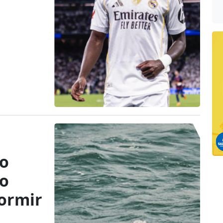
co
do
dormir