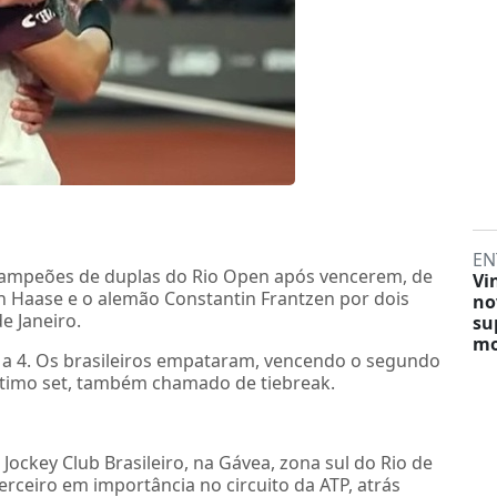
EN
campeões de duplas do Rio Open após vencerem, de
Vi
n Haase e o alemão Constantin Frantzen por dois
no
de Janeiro.
su
mo
 a 4. Os brasileiros empataram, vencendo o segundo
último set, também chamado de tiebreak.
Jockey Club Brasileiro, na Gávea, zona sul do Rio de
terceiro em importância no circuito da ATP, atrás