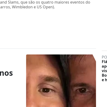
rand Slams, que são os quatro maiores eventos do
 Garros, Wimbledon e US Open).
PO
r
Fl
ap
anos
vis
Bo
e 