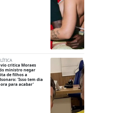
LÍTICA
ávio critica Moraes
ós ministro negar
ita de filhos a
lsonaro: 'Isso tem dia
hora para acabar'