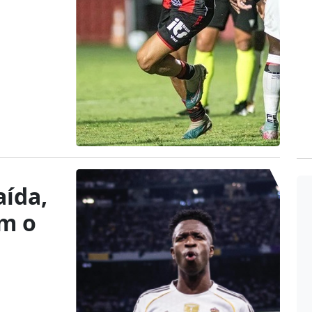
aída,
om o