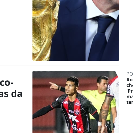
PO
co-
Ro
ch
as da
'P
ma
te