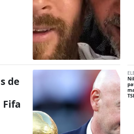
EL
as de
Ni
pa
ma
TS
 Fifa