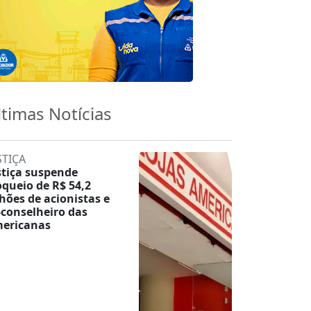
ltimas Notícias
STIÇA
stiça suspende
oqueio de R$ 54,2
lhões de acionistas e
-conselheiro das
ericanas