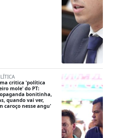
LÍTICA
ma critica 'política
eiro mole' do PT:
ropaganda bonitinha,
s, quando vai ver,
m caroço nesse angu'