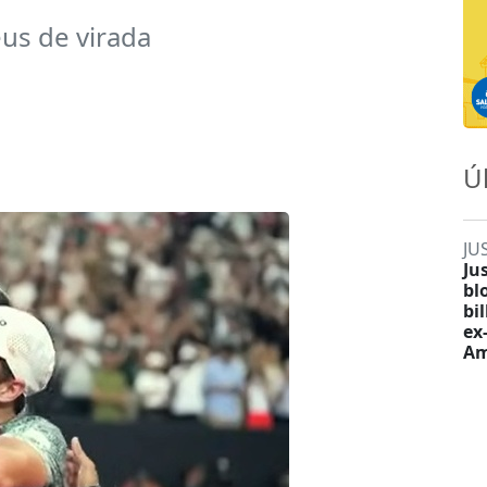
us de virada
Ú
JU
Ju
bl
bi
ex
Am