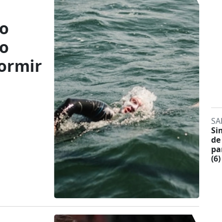
co
do
dormir
SA
Si
de
pa
(6)