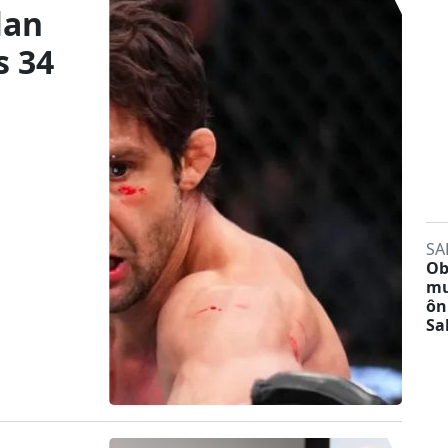
lan
s 34
SA
Ob
mu
ôn
Sa