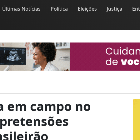
Últimas Notícias
Política
Eleições
Justiça
En
ra em campo no
 pretensões
sileirão