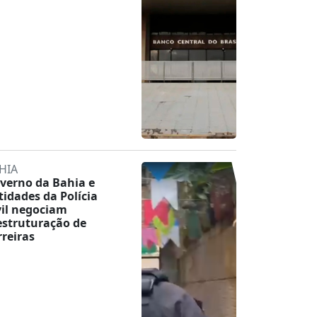
HIA
verno da Bahia e
tidades da Polícia
vil negociam
estruturação de
rreiras