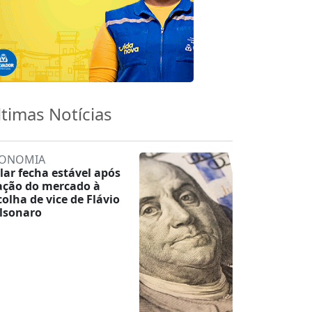
ltimas Notícias
ONOMIA
lar fecha estável após
ação do mercado à
colha de vice de Flávio
lsonaro