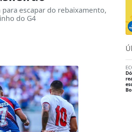
 para escapar do rebaixamento,
minho do G4
Ú
EC
Dó
re
es
Bo