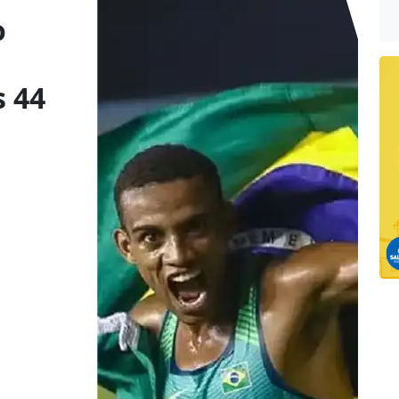
o
s 44