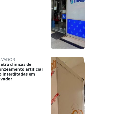
LVADOR
atro clínicas de
onzeamento artificial
o interditadas em
lvador