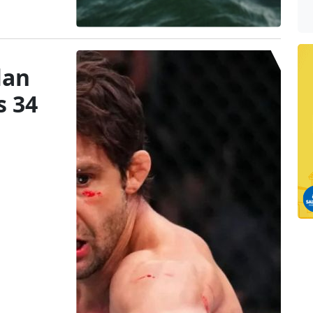
lan
s 34