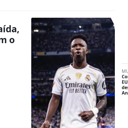
aída,
om o
M
Co
EU
de
An