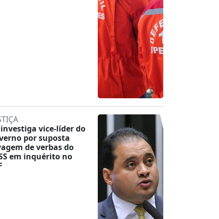
STIÇA
 investiga vice-líder do
verno por suposta
vagem de verbas do
SS em inquérito no
F