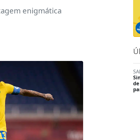
stagem enigmática
Ú
SA
Si
de
pa