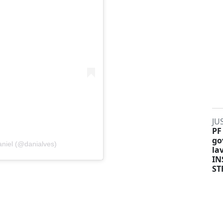
JU
PF
go
niel (@danialves)
la
IN
ST