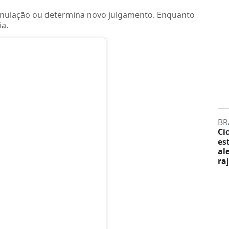
anulação ou determina novo julgamento. Enquanto
ia.
BR
Ci
es
al
ra