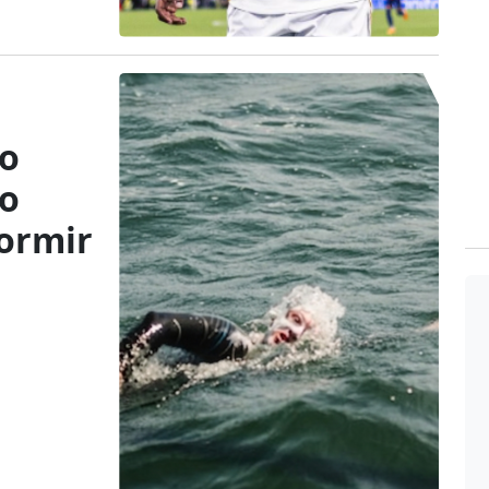
co
do
dormir