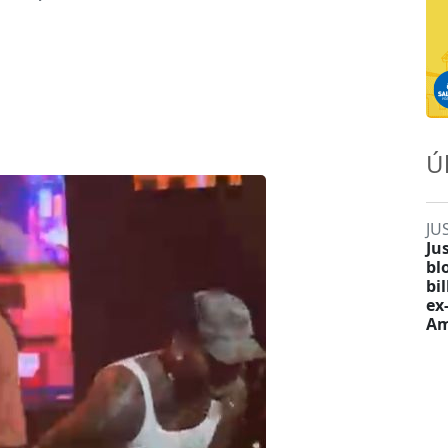
Ú
JU
Ju
bl
bi
ex
Am