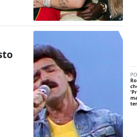
sto
PO
Ro
ch
'P
ma
te