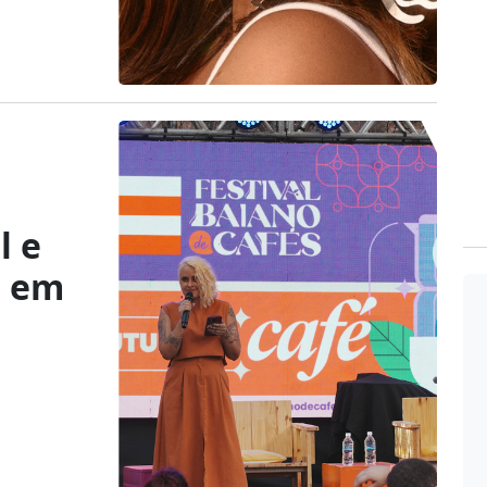
l e
s em