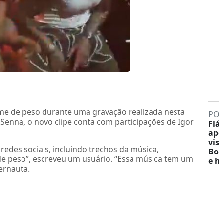
me de peso durante uma gravação realizada nesta
PO
 Senna, o novo clipe conta com participações de Igor
Fl
ap
vis
redes sociais, incluindo trechos da música,
Bo
de peso”, escreveu um usuário. “Essa música tem um
e 
ernauta.