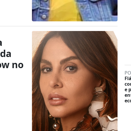
a
ida
ow no
PO
Fl
co
e 
en
ec