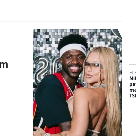
m
om
EL
Ni
pa
ma
TS