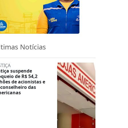
ltimas Notícias
STIÇA
stiça suspende
oqueio de R$ 54,2
lhões de acionistas e
-conselheiro das
ericanas