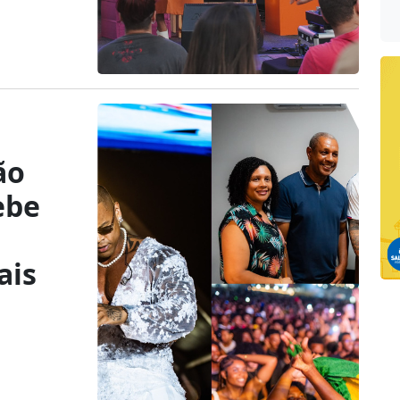
ão
ebe
ais