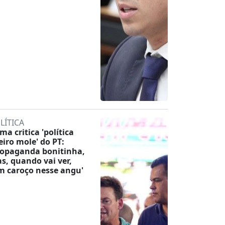
LÍTICA
ma critica 'política
eiro mole' do PT:
ropaganda bonitinha,
s, quando vai ver,
m caroço nesse angu'