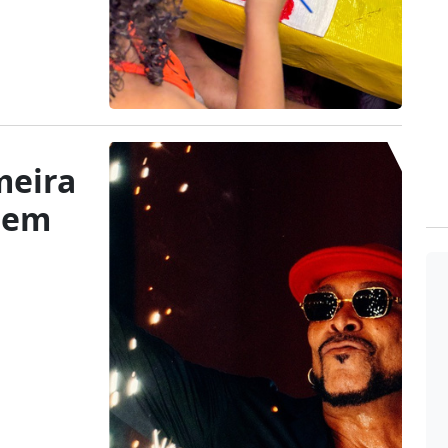
meira
l em