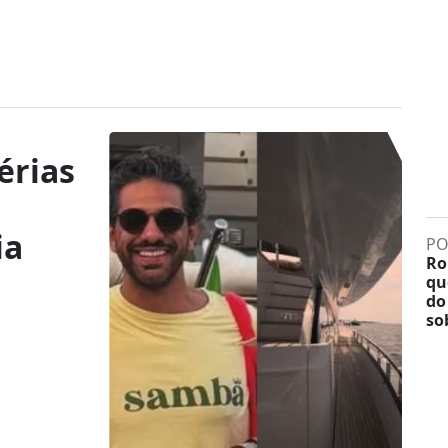
érias
ia
PO
Ro
qu
do
so