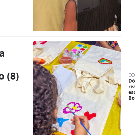
a
 (8)
EC
Dó
re
es
Bo