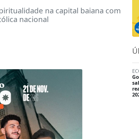
piritualidade na capital baiana com
ólica nacional
Ú
EC
Go
sa
re
20