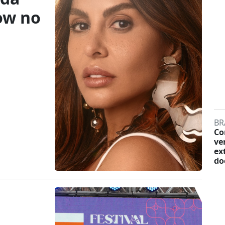
ow no
BR
Co
ve
ex
do