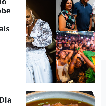
ão
ebe
ais
Dia