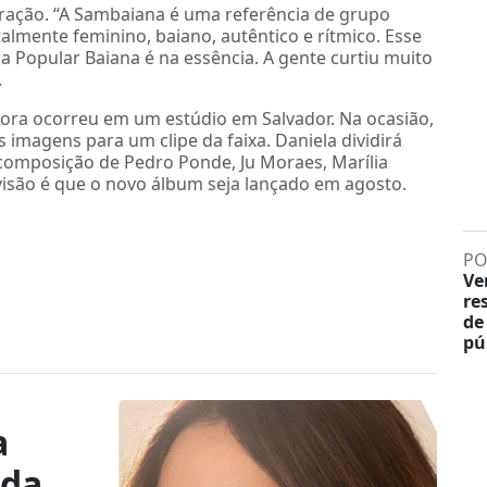
ração. “A Sambaiana é uma referência de grupo
almente feminino, baiano, autêntico e rítmico. Esse
a Popular Baiana é na essência. A gente curtiu muito
.
ntora ocorreu em um estúdio em Salvador. Na ocasião,
imagens para um clipe da faixa. Daniela dividirá
 composição de Pedro Ponde, Ju Moraes, Marília
visão é que o novo álbum seja lançado em agosto.
PO
Ve
re
de
pú
a
ida