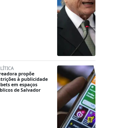
LÍTICA
readora propõe
strições à publicidade
 bets em espaços
blicos de Salvador