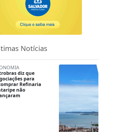
ltimas Notícias
ONOMIA
trobras diz que
gociações para
comprar Refinaria
taripe não
ançaram