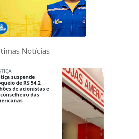
ltimas Notícias
STIÇA
stiça suspende
oqueio de R$ 54,2
lhões de acionistas e
-conselheiro das
ericanas