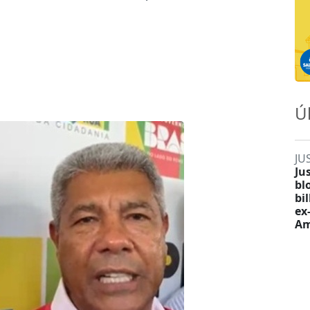
Ú
JU
Ju
bl
bi
ex
Am