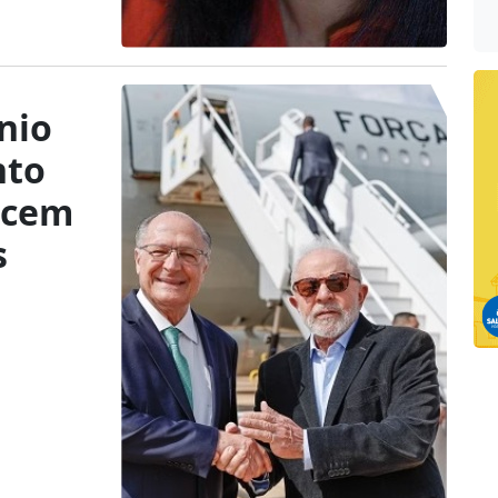
nio
nto
scem
s