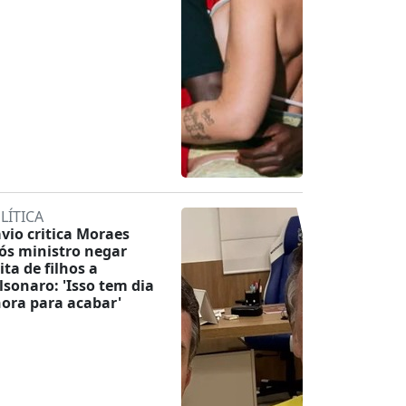
LÍTICA
ávio critica Moraes
ós ministro negar
ita de filhos a
lsonaro: 'Isso tem dia
hora para acabar'