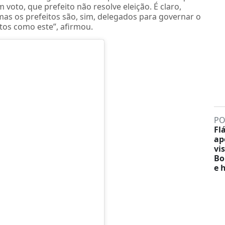
 voto, que prefeito não resolve eleição. É claro,
mas os prefeitos são, sim, delegados para governar o
os como este”, afirmou.
PO
Fl
ap
vis
Bo
e 