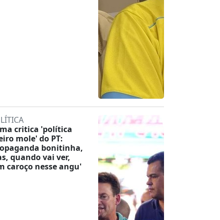
LÍTICA
ma critica 'política
eiro mole' do PT:
ropaganda bonitinha,
s, quando vai ver,
m caroço nesse angu'