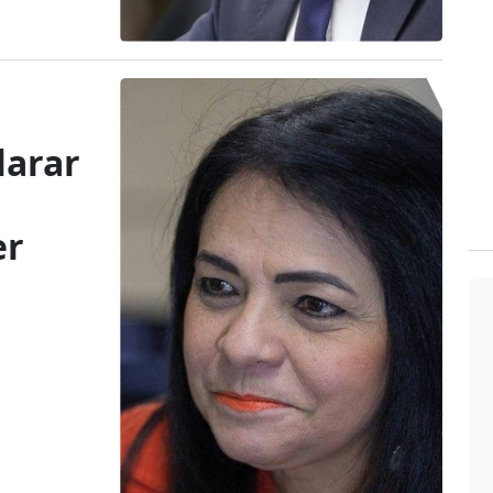
larar
er