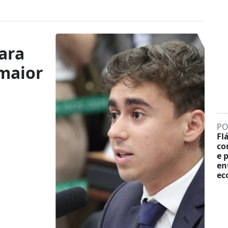
lara
maior
PO
Fl
co
e 
en
ec