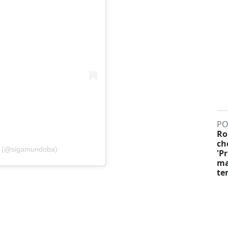
PO
Ro
ch
A (@sigamundoba)
'P
ma
te