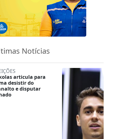
ltimas Notícias
EIÇÕES
kolas articula para
ma desistir do
analto e disputar
nado