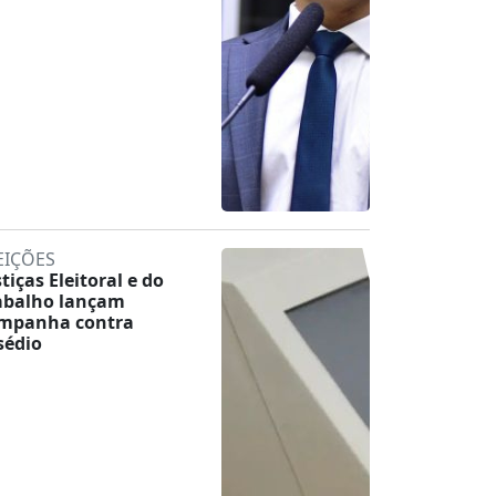
EIÇÕES
stiças Eleitoral e do
abalho lançam
mpanha contra
sédio