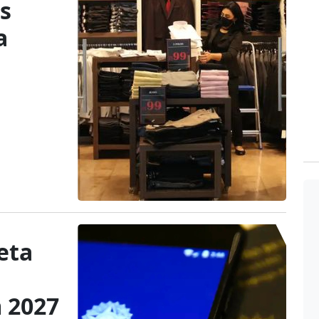
s
a
eta
 2027