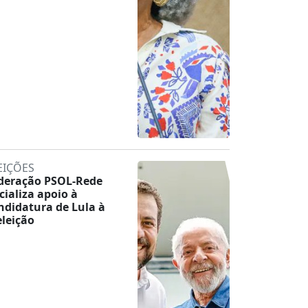
EIÇÕES
deração PSOL-Rede
icializa apoio à
ndidatura de Lula à
eleição