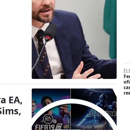
EL
Fe
of
ca
re
a EA,
Sims,