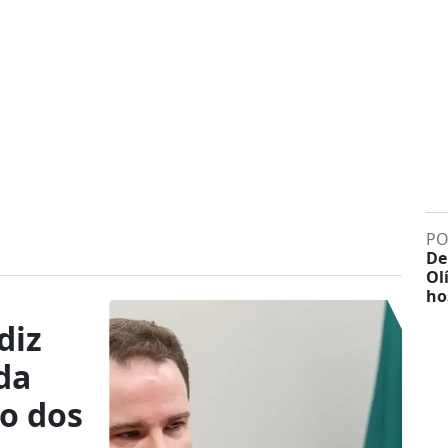
PO
De
Ol
ho
diz
da
ão dos