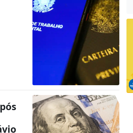
após
ávio