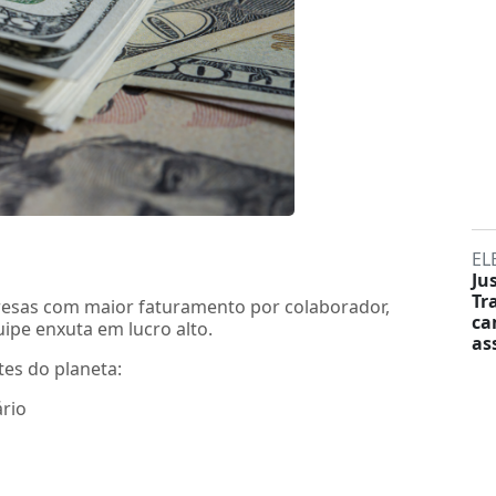
EL
Ju
Tr
resas com maior faturamento por colaborador,
ca
pe enxuta em lucro alto.
as
tes do planeta:
ário