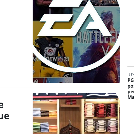
JU
PG
po
pe
Ma
e
ue