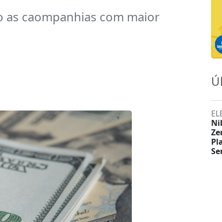
ão as caompanhias com maior
Ú
EL
Ni
Ze
Pl
Se