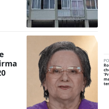
e
PO
firma
Ro
ch
20
'P
ma
te