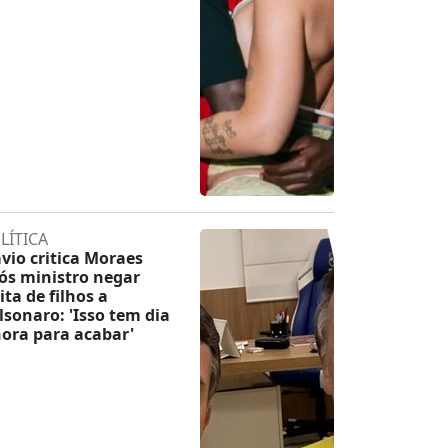
LÍTICA
ávio critica Moraes
ós ministro negar
ita de filhos a
lsonaro: 'Isso tem dia
hora para acabar'