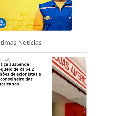
ltimas Notícias
STIÇA
stiça suspende
oqueio de R$ 54,2
lhões de acionistas e
-conselheiro das
ericanas