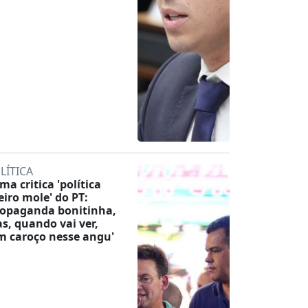
LÍTICA
ma critica 'política
eiro mole' do PT:
ropaganda bonitinha,
s, quando vai ver,
m caroço nesse angu'