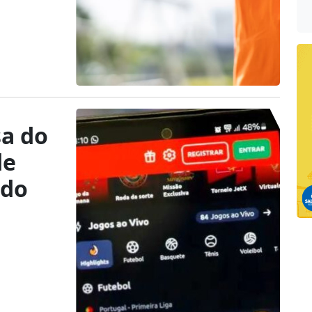
sa do
de
ado