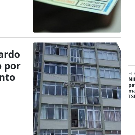
ardo
o por
EL
ento
Ni
pa
ma
TS