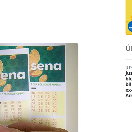
Ú
JU
Ju
bl
bi
ex
Am