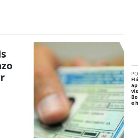
Hs
azo
PO
ar
Fl
ap
vis
Bo
e 