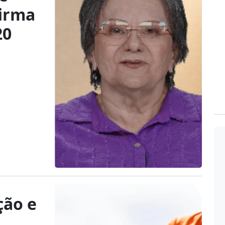
firma
20
ção e