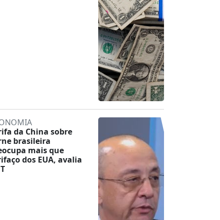
ONOMIA
rifa da China sobre
rne brasileira
eocupa mais que
rifaço dos EUA, avalia
T