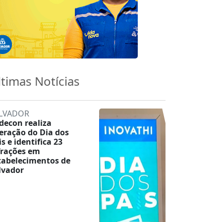
ltimas Notícias
LVADOR
decon realiza
eração do Dia dos
is e identifica 23
frações em
tabelecimentos de
lvador