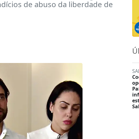
dícios de abuso da liberdade de
Ú
SA
Co
op
Pa
in
es
Sa