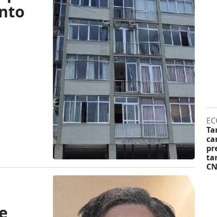
ento
EC
Ta
ca
pr
ta
CN
e