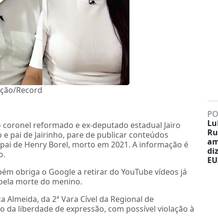
ução/Record
PO
Lu
o coronel reformado e ex-deputado estadual Jairo
Ru
e pai de Jairinho, pare de publicar conteúdos
am
 pai de Henry Borel, morto em 2021. A informação é
di
o.
EU
ém obriga o Google a retirar do YouTube vídeos já
 pela morte do menino.
a Almeida, da 2ª Vara Cível da Regional de
o da liberdade de expressão, com possível violação à