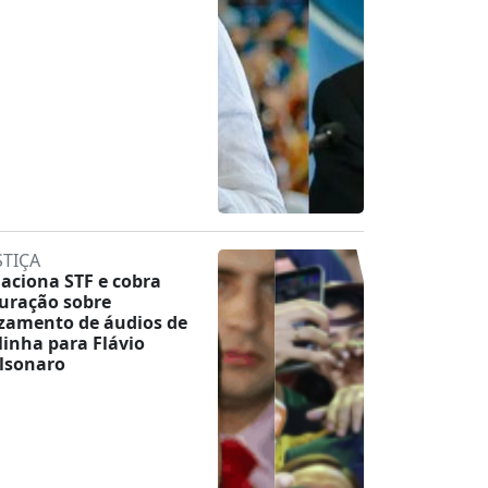
STIÇA
 aciona STF e cobra
uração sobre
zamento de áudios de
linha para Flávio
lsonaro