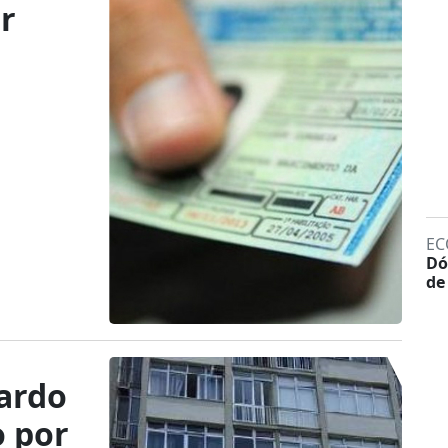
ar
EC
Dó
de
ardo
o por