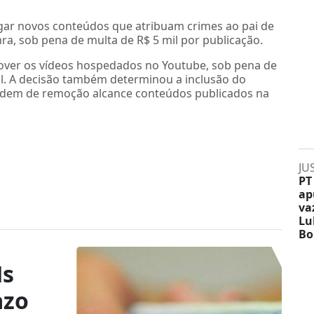
lgar novos conteúdos que atribuam crimes ao pai de
a, sob pena de multa de R$ 5 mil por publicação.
mover os vídeos hospedados no Youtube, sob pena de
mil. A decisão também determinou a inclusão do
rdem de remoção alcance conteúdos publicados na
JU
PT
ap
va
Lu
Bo
Hs
azo