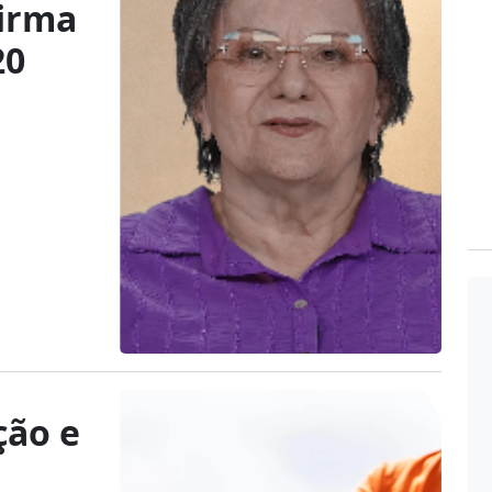
firma
20
ção e