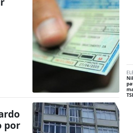
ar
EL
Ni
pa
ma
TS
ardo
o por