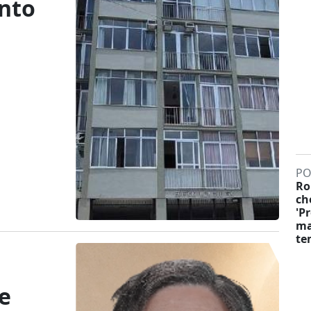
ento
PO
Ro
ch
'P
ma
te
e