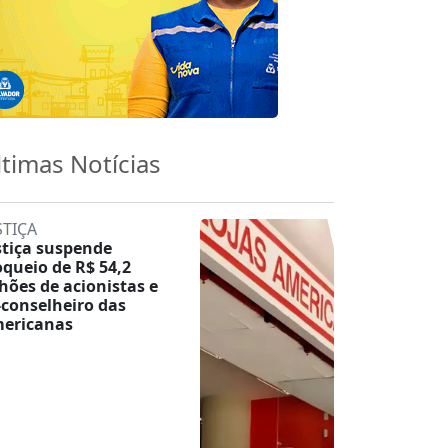
ltimas Notícias
STIÇA
stiça suspende
oqueio de R$ 54,2
lhões de acionistas e
-conselheiro das
ericanas