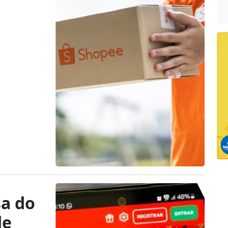
sa do
de