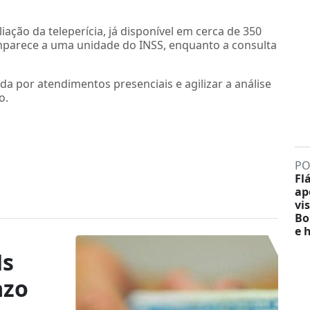
iação da teleperícia, já disponível em cerca de 350
mparece a uma unidade do INSS, enquanto a consulta
a por atendimentos presenciais e agilizar a análise
o.
PO
Fl
ap
vis
Bo
e 
Hs
azo