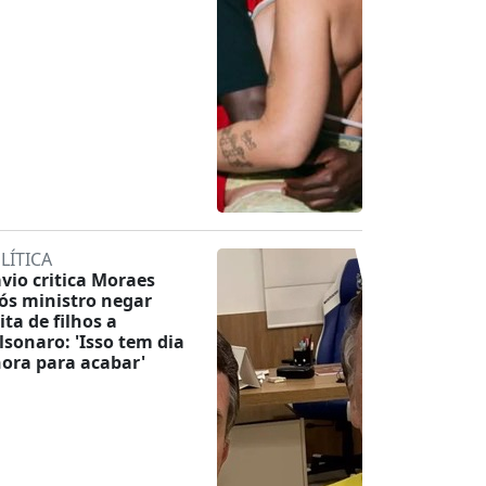
LÍTICA
ávio critica Moraes
ós ministro negar
ita de filhos a
lsonaro: 'Isso tem dia
hora para acabar'