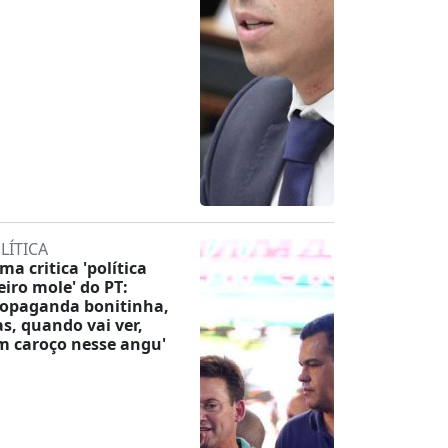
LÍTICA
ma critica 'política
eiro mole' do PT:
ropaganda bonitinha,
s, quando vai ver,
m caroço nesse angu'