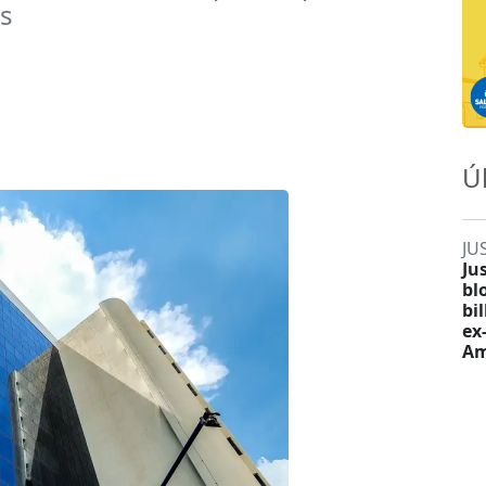
os
Ú
JU
Ju
bl
bi
ex
Am