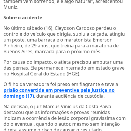
também vem sofrendo, e é algo natural”, acrescentou
Muniz.
Sobre o acidente
No último sábado (16), Cleydson Cardoso perdeu o
controle do veículo que dirigia, subiu a calçada, atingiu
um poste, uma barraca e o maratonista Emerson
Pinheiro, de 29 anos, que treina para a maratona de
Buenos Aires, marcada para o próximo mês.
Por causa do impacto, o atleta precisou amputar uma
das pernas. Ele permanece internado em estado grave
no Hospital Geral do Estado (HGE).
O filho da vereadora foi preso em flagrante e teve a
prisão convertida em preventiva pela Justiça no
domingo (17)
, durante audiência de custódia.
Na decisão, o juiz Marcus Vinicius da Costa Paiva
destacou que as informações e provas reunidas
indicam a ocorrência de lesão corporal gravíssima com
dolo eventual, quando o autor, mesmo sem intenção
direta, assume o risco de causar o resultado.