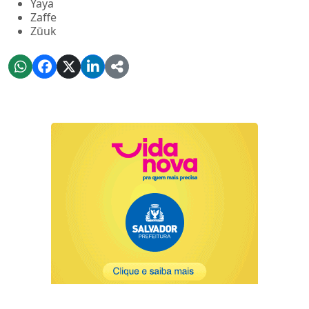
Yaya
Zaffe
Zūuk