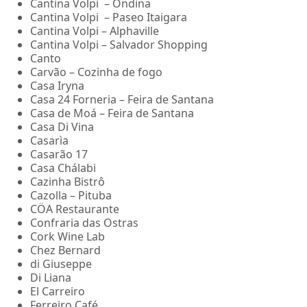
Cantina Volpi – Ondina
Cantina Volpi – Paseo Itaigara
Cantina Volpi – Alphaville
Cantina Volpi – Salvador Shopping
Canto
Carvão – Cozinha de fogo
Casa Iryna
Casa 24 Forneria – Feira de Santana
Casa de Moá – Feira de Santana
Casa Di Vina
Casarìa
Casarão 17
Casa Chálabi
Cazinha Bistrô
Cazolla – Pituba
CÖA Restaurante
Confraria das Ostras
Cork Wine Lab
Chez Bernard
di Giuseppe
Di Liana
El Carreiro
Ferreiro Café