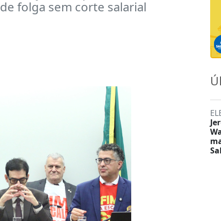
de folga sem corte salarial
Ú
EL
Je
Wa
ma
Sa