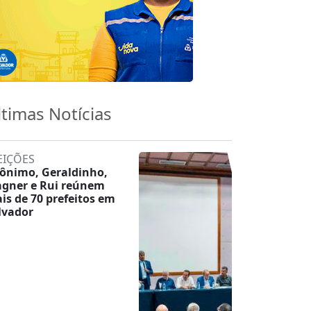
ltimas Notícias
EIÇÕES
rônimo, Geraldinho,
gner e Rui reúnem
is de 70 prefeitos em
lvador