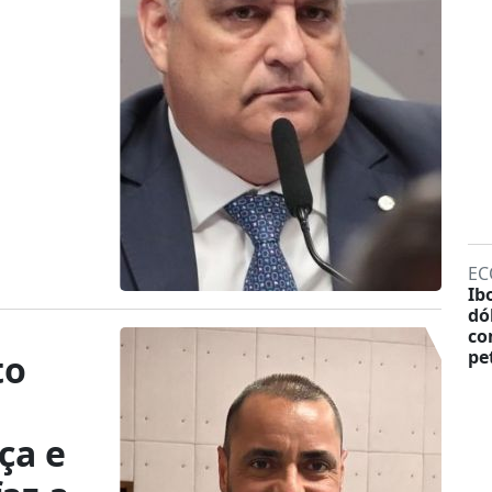
EC
Ib
dó
co
pe
to
ça e