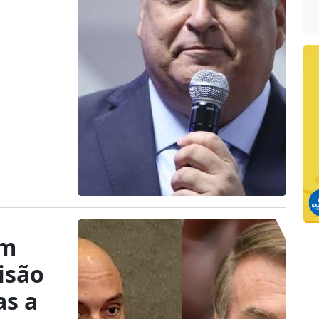
em
isão
as a