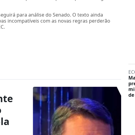
eguirá para análise do Senado. O texto ainda
vas incompatíveis com as novas regras perderão
EC.
EC
Ma
pr
mi
de
nte
o
la