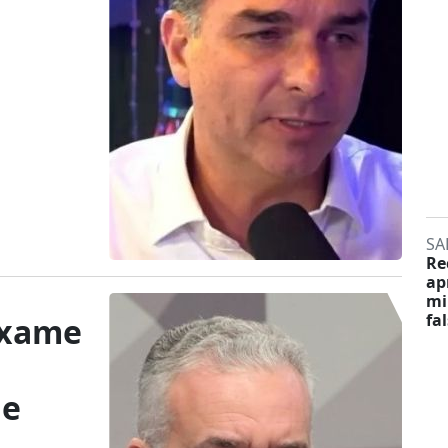
SA
Re
ap
mi
fa
exame
de