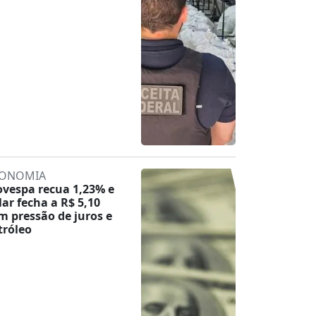
ONOMIA
ovespa recua 1,23% e
lar fecha a R$ 5,10
m pressão de juros e
tróleo