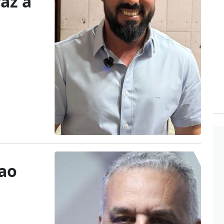
az a
 ao