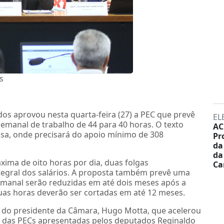
s
os aprovou nesta quarta-feira (27) a PEC que prevê
EL
semanal de trabalho de 44 para 40 horas. O texto
AC
asa, onde precisará do apoio mínimo de 308
Pr
da
da
xima de oito horas por dia, duas folgas
Ca
gral dos salários. A proposta também prevê uma
emanal serão reduzidas em até dois meses após a
as horas deverão ser cortadas em até 12 meses.
o do presidente da Câmara, Hugo Motta, que acelerou
os das PECs apresentadas pelos deputados Reginaldo