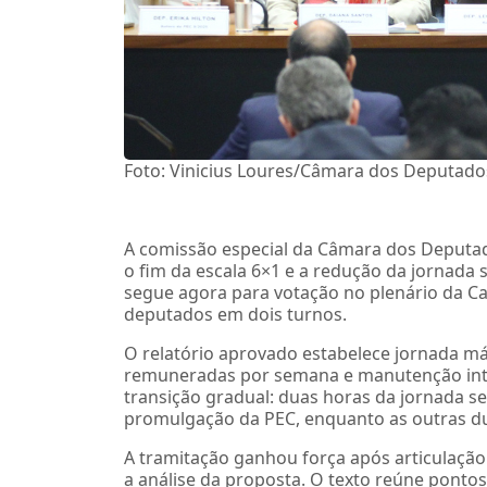
Foto: Vinicius Loures/Câmara dos Deputado
A comissão especial da Câmara dos Deputad
o fim da escala 6×1 e a redução da jornada 
segue agora para votação no plenário da C
deputados em dois turnos.
O relatório aprovado estabelece jornada má
remuneradas por semana e manutenção inte
transição gradual: duas horas da jornada s
promulgação da PEC, enquanto as outras du
A tramitação ganhou força após articulaçã
a análise da proposta. O texto reúne pont