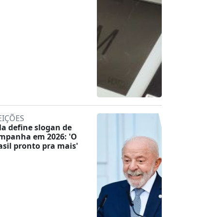
EIÇÕES
la define slogan de
mpanha em 2026: 'O
asil pronto pra mais'