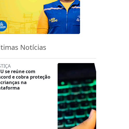
ltimas Notícias
STIÇA
U se reúne com
scord e cobra proteção
 crianças na
ataforma