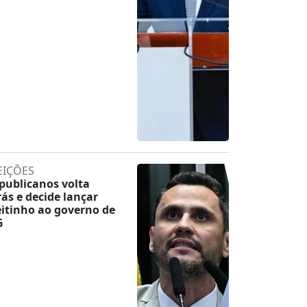
EIÇÕES
publicanos volta
rás e decide lançar
eitinho ao governo de
G