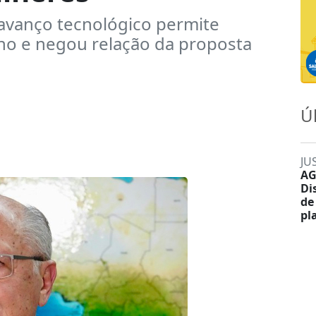
 avanço tecnológico permite
ho e negou relação da proposta
Ú
JU
AG
Di
de
pl