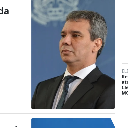
da
EL
Re
at
Cl
M