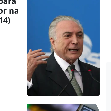
pará
or na
14)