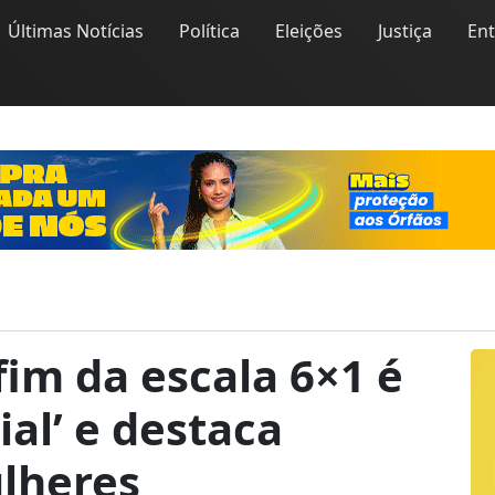
Últimas Notícias
Política
Eleições
Justiça
En
fim da escala 6×1 é
al’ e destaca
lheres