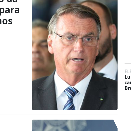
 para
hos
EL
Lu
ca
Br