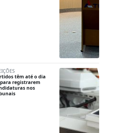
EIÇÕES
rtidos têm até o dia
 para registrarem
ndidaturas nos
ibunais