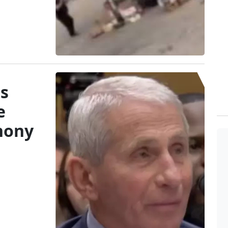
s
e
hony