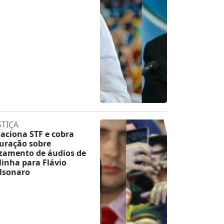
STIÇA
 aciona STF e cobra
uração sobre
zamento de áudios de
linha para Flávio
lsonaro