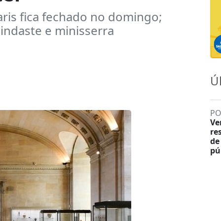
ris fica fechado no domingo;
indaste e minisserra
Ú
PO
Ve
re
de
pú