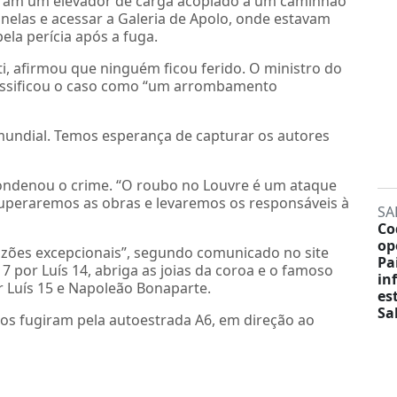
aram um elevador de carga acoplado a um caminhão
anelas e acessar a Galeria de Apolo, onde estavam
pela perícia após a fuga.
ti, afirmou que ninguém ficou ferido. O ministro do
 classificou o caso como “um arrombamento
 mundial. Temos esperança de capturar os autores
denou o crime. “O roubo no Louvre é um ataque
cuperaremos as obras e levaremos os responsáveis à
SA
Co
op
azões excepcionais”, segundo comunicado no site
Pa
 17 por Luís 14, abriga as joias da coroa e o famoso
in
r Luís 15 e Napoleão Bonaparte.
es
Sa
sos fugiram pela autoestrada A6, em direção ao