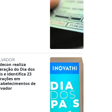
LVADOR
decon realiza
eração do Dia dos
is e identifica 23
frações em
tabelecimentos de
lvador