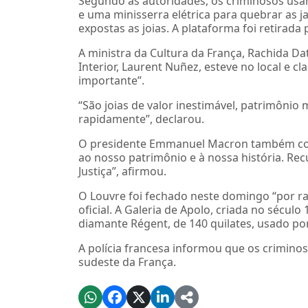
Segundo as autoridades, os criminosos us
e uma minisserra elétrica para quebrar as j
expostas as joias. A plataforma foi retirada 
A ministra da Cultura da França, Rachida Da
Interior, Laurent Nuñez, esteve no local e
importante”.
“São joias de valor inestimável, patrimônio
rapidamente”, declarou.
O presidente Emmanuel Macron também con
ao nosso patrimônio e à nossa história. Re
Justiça”, afirmou.
O Louvre foi fechado neste domingo “por r
oficial. A Galeria de Apolo, criada no século
diamante Régent, de 140 quilates, usado po
A polícia francesa informou que os crimino
sudeste da França.