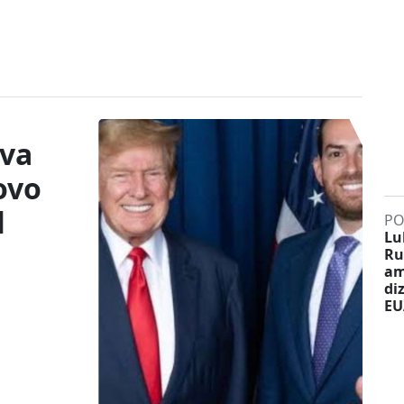
ova
ovo
l
PO
Lu
Ru
am
di
EU