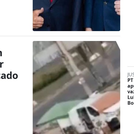
m
r
cado
JU
PT
ap
va
Lu
Bo