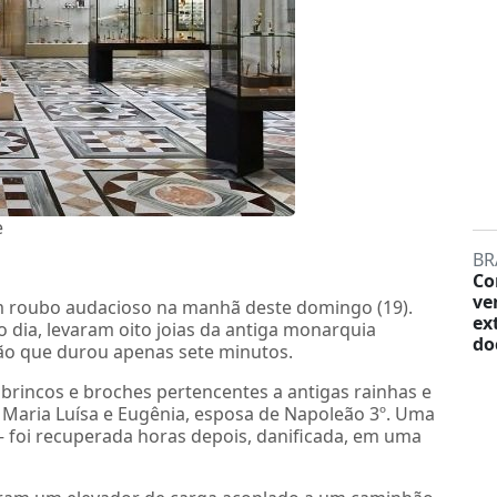
e
BR
Co
ve
um roubo audacioso na manhã deste domingo (19).
ex
o dia, levaram oito joias da antiga monarquia
do
ão que durou apenas sete minutos.
, brincos e broches pertencentes a antigas rainhas e
 Maria Luísa e Eugênia, esposa de Napoleão 3º. Uma
— foi recuperada horas depois, danificada, em uma