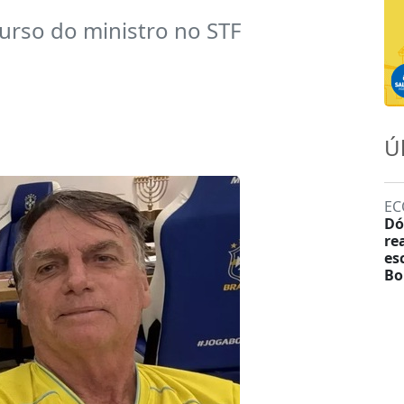
urso do ministro no STF
Ú
EC
Dó
re
es
Bo