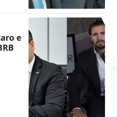
aro e
 BRB