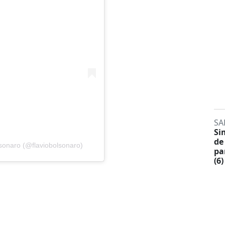
SA
Si
de
sonaro (@flaviobolsonaro)
pa
(6)