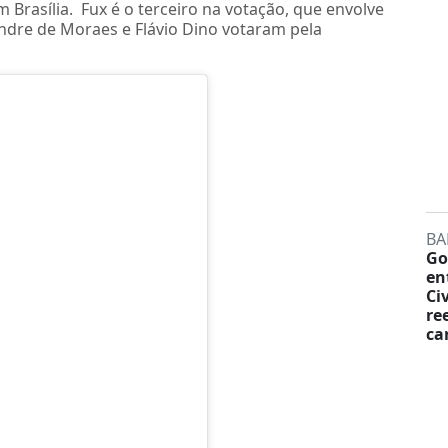
 Brasília. Fux é o terceiro na votação, que envolve
andre de Moraes e Flávio Dino votaram pela
BA
Go
en
Ci
re
ca