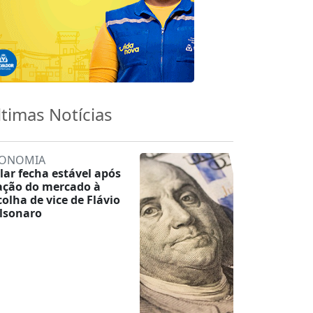
ltimas Notícias
ONOMIA
lar fecha estável após
ação do mercado à
colha de vice de Flávio
lsonaro