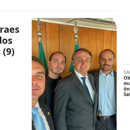
raes
dos
 (9)
SA
Ob
mu
ôn
Sa