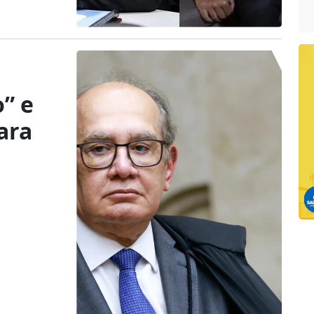
o” e
ara