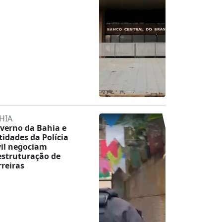
HIA
verno da Bahia e
tidades da Polícia
vil negociam
estruturação de
rreiras