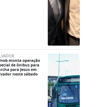
LVADOR
mob monta operação
pecial de ônibus para
rcha para Jesus em
lvador neste sábado