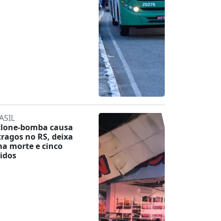
ASIL
clone-bomba causa
tragos no RS, deixa
a morte e cinco
ridos