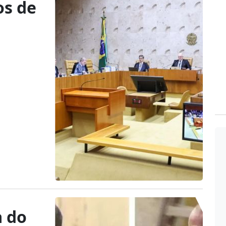
os de
a do