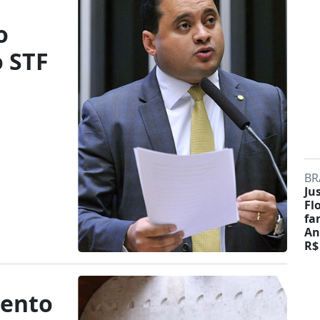
o
o STF
BR
Ju
Fl
fa
An
R$
mento