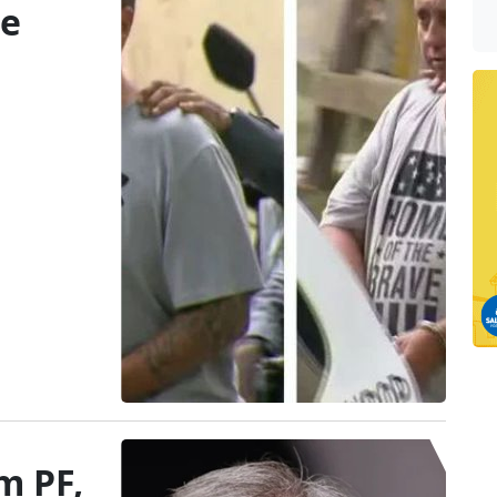
de
m PF,