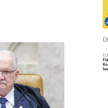
Ú
EL
Fl
Ro
Se