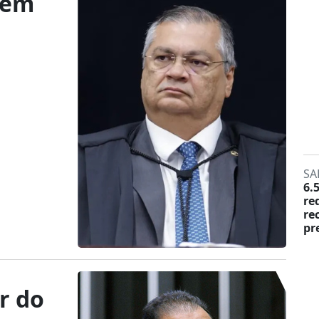
 em
SA
6.
re
re
pr
er do