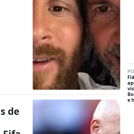
PO
Fl
ap
vis
Bo
e 
as de
 Fifa