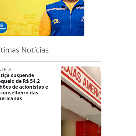
ltimas Notícias
STIÇA
stiça suspende
oqueio de R$ 54,2
lhões de acionistas e
-conselheiro das
ericanas