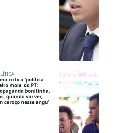
LÍTICA
ma critica 'política
eiro mole' do PT:
ropaganda bonitinha,
s, quando vai ver,
m caroço nesse angu'