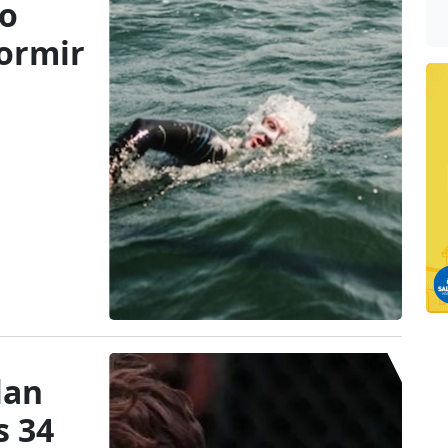
do
dormir
lan
s 34