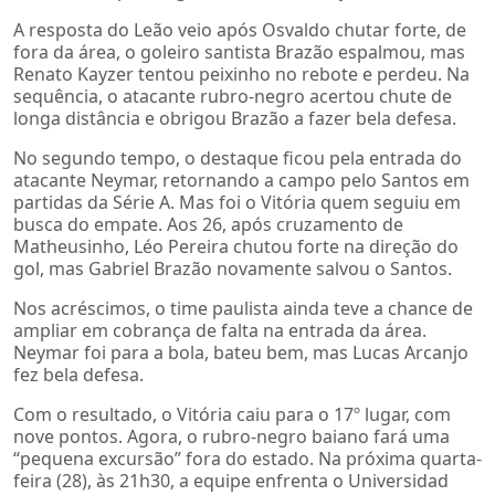
A resposta do Leão veio após Osvaldo chutar forte, de
fora da área, o goleiro santista Brazão espalmou, mas
Renato Kayzer tentou peixinho no rebote e perdeu. Na
sequência, o atacante rubro-negro acertou chute de
longa distância e obrigou Brazão a fazer bela defesa.
No segundo tempo, o destaque ficou pela entrada do
atacante Neymar, retornando a campo pelo Santos em
partidas da Série A. Mas foi o Vitória quem seguiu em
busca do empate. Aos 26, após cruzamento de
Matheusinho, Léo Pereira chutou forte na direção do
gol, mas Gabriel Brazão novamente salvou o Santos.
Nos acréscimos, o time paulista ainda teve a chance de
ampliar em cobrança de falta na entrada da área.
Neymar foi para a bola, bateu bem, mas Lucas Arcanjo
fez bela defesa.
Com o resultado, o Vitória caiu para o 17º lugar, com
nove pontos. Agora, o rubro-negro baiano fará uma
“pequena excursão” fora do estado. Na próxima quarta-
feira (28), às 21h30, a equipe enfrenta o Universidad