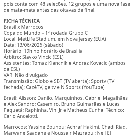
pois conta com 48 seleções, 12 grupos e uma nova fase
de mata-mata antes das oitavas de final.
FICHA TÉCNICA
Brasil x Marrocos
Copa do Mundo – 1ª rodada Grupo C
Local: MetLife Stadium, em Nova Jersey (EUA)
Data: 13/06/2026 (sábado)
Horário: 19h no horário de Brasília
Árbitro: Slavko Vincic (ESL)
Assistentes: Tomaz Klancnik e Andraz Kovacic (ambos
da ESL)
VAR: Não divulgado
Transmissão: Globo e SBT (TV aberta); Sportv (TV
fechada); CazéTV, ge tv e N Sports (YouTube)
Brasil: Alisson; Danilo, Marquinhos, Gabriel Magalhães
e Alex Sandro; Casemiro, Bruno Guimarães e Lucas
Paquetá; Raphinha, Vini Jr e Matheus Cunha. Técnico:
Carlo Ancelotti.
Marrocos: Yassine Bounou; Achraf Hakimi, Chadi Riad,
Marwane Saadane e Noussair Mazraoui; Neil El