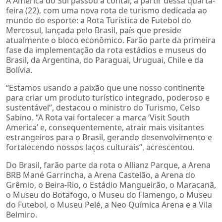
A América do Sul passou a contar, a partir dessa quarta-
feira (22), com uma nova rota de turismo dedicada ao
mundo do esporte: a Rota Turística de Futebol do
Mercosul, lançada pelo Brasil, país que preside
atualmente o bloco econômico. Farão parte da primeira
fase da implementação da rota estádios e museus do
Brasil, da Argentina, do Paraguai, Uruguai, Chile e da
Bolívia.
“Estamos usando a paixão que une nosso continente
para criar um produto turístico integrado, poderoso e
sustentável”, destacou o ministro do Turismo, Celso
Sabino. “A Rota vai fortalecer a marca ‘Visit South
America’ e, consequentemente, atrair mais visitantes
estrangeiros para o Brasil, gerando desenvolvimento e
fortalecendo nossos laços culturais”, acrescentou.
Do Brasil, farão parte da rota o Allianz Parque, a Arena
BRB Mané Garrincha, a Arena Castelão, a Arena do
Grêmio, o Beira-Rio, o Estádio Mangueirão, o Maracanã,
o Museu do Botafogo, o Museu do Flamengo, o Museu
do Futebol, o Museu Pelé, a Neo Química Arena e a Vila
Belmiro.