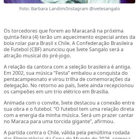
Foto: Barbara Landim/Instagram @ivetesangalo
Os torcedores que forem ao Maracanã na próxima
quinta-feira (4) terão um aquecimento especial antes da
bola rolar para Brasil x Chile. A Confederação Brasileira
de Futebol (CBF) anunciou que Ivete Sangalo será a
atração musical do pré-jogo.
A relação da cantora com a seleção brasileira é antiga.
Em 2002, sua música “Festa” embalou a conquista do
pentacampeonato e virou trilha de comemorações da
delegação. No retorno ao país, Ivete ainda recepcionou
os campeões em um trio elétrico em Brasília.
Animada com o convite, Ivete destacou a conexão entre
sua obra e o futebol. “O futebol tem uma relação direta
com a energia da minha música. Será um prazer cantar
no Maraca para uma torcida gigante”, afirmou.
A partida contra o Chile, válida pela penúltima rodada
das Eliminatórias da Copa do Mundo de 2026, começa