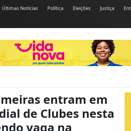
Últimas Notícias
Política
Eleições
Justiça
En
lmeiras entram em
ial de Clubes nesta
endo vaga na