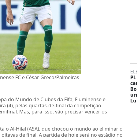
EL
nense FC e César Greco/Palmeiras
PL
ca
Bo
ur
Copa do Mundo de Clubes da Fifa, Fluminense e
Lu
a (4), pelas quartas-de-final da competição
mifinal. Mas, para isso, vão precisar vencer os
enta o Al-Hilal (ASA), que chocou o mundo ao eliminar o
itavas de final. A partida de hoje será no estádio no