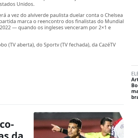
stados Unidos.
erá a vez do alviverde paulista duelar conta o Chelsea
. A partida marca o reencontro dos finalistas do Mundial
e 2022 — quando os ingleses venceram por 2×1 e
bo (TV aberta), do Sportv (TV fechada), da CazéTV
EL
Ar
Bo
ma
br
co-
as da