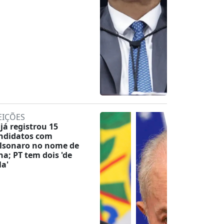
EIÇÕES
 já registrou 15
ndidatos com
lsonaro no nome de
na; PT tem dois 'de
la'