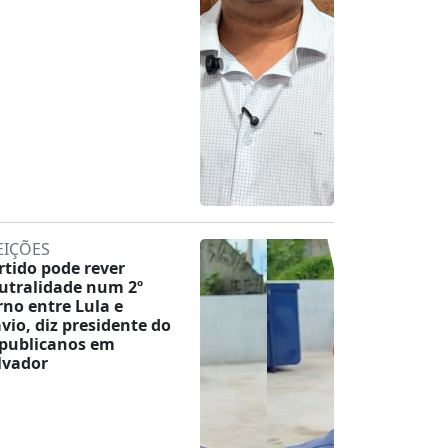
EIÇÕES
rtido pode rever
utralidade num 2º
rno entre Lula e
ávio, diz presidente do
publicanos em
lvador