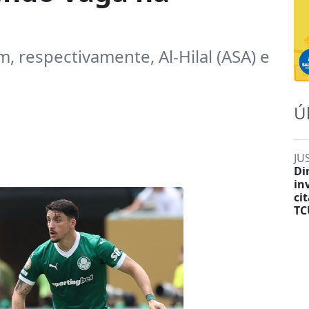
m, respectivamente, Al-Hilal (ASA) e
Ú
JU
Di
in
ci
TC