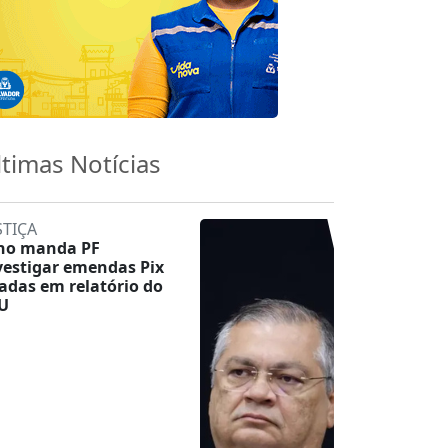
ltimas Notícias
STIÇA
no manda PF
vestigar emendas Pix
tadas em relatório do
U