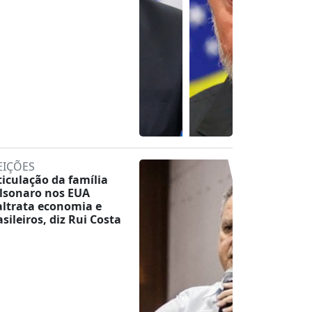
EIÇÕES
ticulação da família
lsonaro nos EUA
ltrata economia e
asileiros, diz Rui Costa