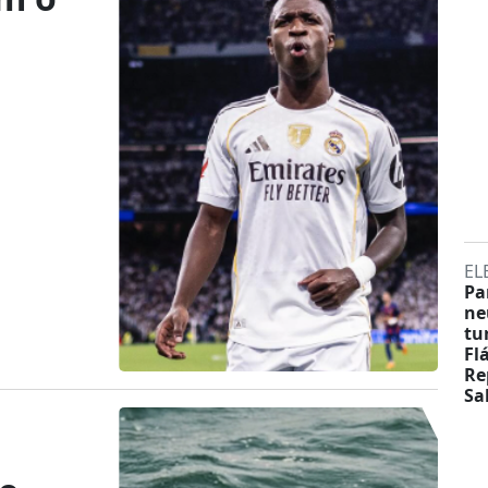
EL
Pa
ne
tu
Fl
Re
Sa