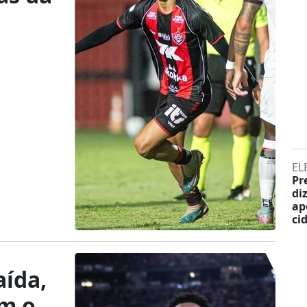
EL
Pr
di
ap
ci
aída,
om o