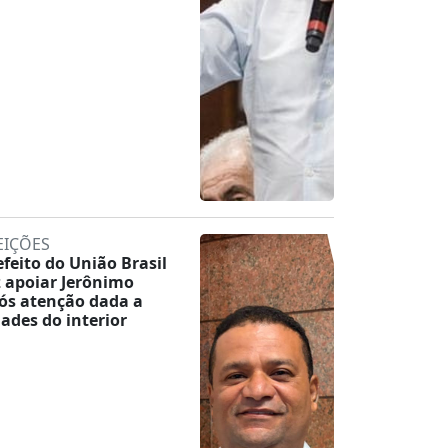
EIÇÕES
efeito do União Brasil
z apoiar Jerônimo
ós atenção dada a
dades do interior