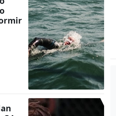
co
do
dormir
lan