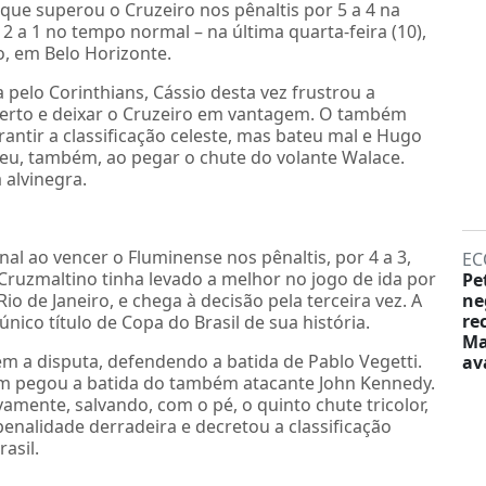
, que superou o Cruzeiro nos pênaltis por 5 a 4 na
 a 1 no tempo normal – na última quarta-feira (10),
o, em Belo Horizonte.
pelo Corinthians, Cássio desta vez frustrou a
Alberto e deixar o Cruzeiro em vantagem. O também
antir a classificação celeste, mas bateu mal e Hugo
eu, também, ao pegar o chute do volante Walace.
 alvinegra.
nal ao vencer o Fluminense nos pênaltis, por 4 a 3,
EC
Cruzmaltino tinha levado a melhor no jogo de ida por
Pe
io de Janeiro, e chega à decisão pela terceira vez. A
ne
re
nico título de Copa do Brasil de sua história.
Ma
m a disputa, defendendo a batida de Pablo Vegetti.
av
im pegou a batida do também atacante John Kennedy.
amente, salvando, com o pé, o quinto chute tricolor,
nalidade derradeira e decretou a classificação
asil.