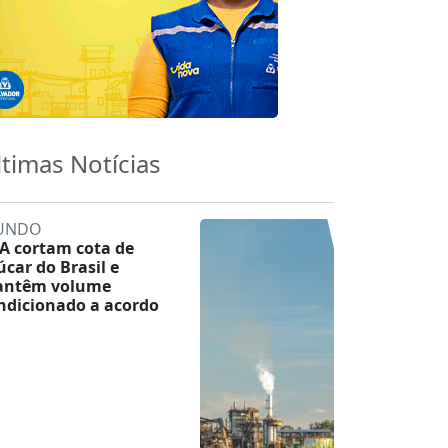
ltimas Notícias
UNDO
A cortam cota de
úcar do Brasil e
ntêm volume
ndicionado a acordo