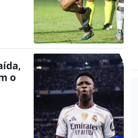
aída,
om o