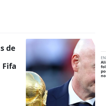
as de
EN
Al
 Fifa
fo
po
no