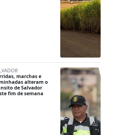
LVADOR
rridas, marchas e
minhadas alteram o
ânsito de Salvador
ste fim de semana