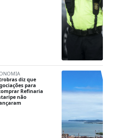
ONOMIA
trobras diz que
gociações para
comprar Refinaria
taripe não
ançaram