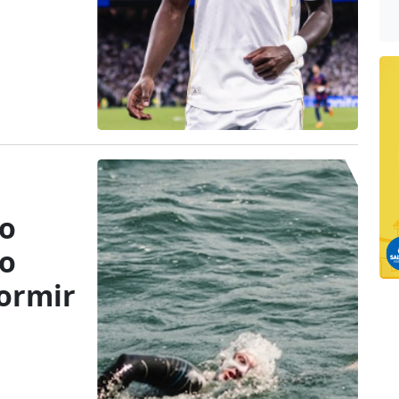
co
do
dormir