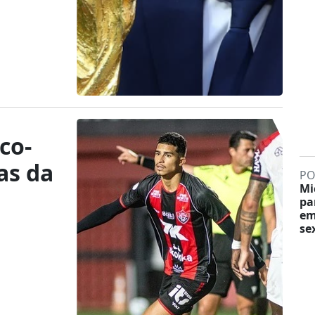
co-
as da
PO
Mi
pa
em
sex