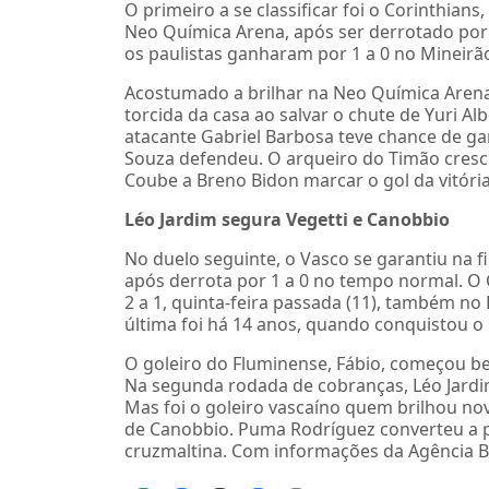
O primeiro a se classificar foi o Corinthians
Neo Química Arena, após ser derrotado por 2
os paulistas ganharam por 1 a 0 no Mineirã
Acostumado a brilhar na Neo Química Arena 
torcida da casa ao salvar o chute de Yuri 
atacante Gabriel Barbosa teve chance de gar
Souza defendeu. O arqueiro do Timão cresc
Coube a Breno Bidon marcar o gol da vitória
Léo Jardim segura Vegetti e Canobbio
No duelo seguinte, o Vasco se garantiu na fi
após derrota por 1 a 0 no tempo normal. O 
2 a 1, quinta-feira passada (11), também no R
última foi há 14 anos, quando conquistou o ú
O goleiro do Fluminense, Fábio, começou be
Na segunda rodada de cobranças, Léo Jard
Mas foi o goleiro vascaíno quem brilhou nov
de Canobbio. Puma Rodríguez converteu a pe
cruzmaltina. Com informações da Agência Br