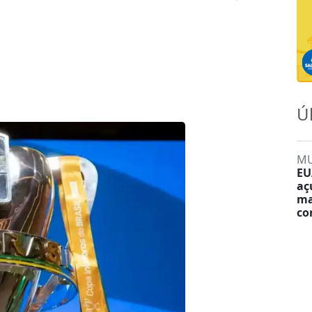
Ú
M
EU
aç
ma
co