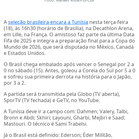
A
seleção brasileira encara a Tunísia
nesta terça-feira
(18), às 16h30 (horário de Brasília), na Decathlon Arena,
em Lille, na França. O amistoso faz parte da última Data
Fifa de 2025 e integra a preparação final para a Copa do
Mundo de 2026, que será disputada no México, Canadá
e Estados Unidos.
O Brasil chega embalado após vencer o Senegal por 2 a
0 no sábado (15). Antes, goleou a Coreia do Sul por 5 a 0
e sofreu sua primeira derrota na história para o Japão,
por 3 a 2.
A partida será transmitida pela Globo (TV aberta),
SporTV (TV fechada) e GeTV, no YouTube.
A Tunísia deve ir a campo com: Dahmen; Valery, Talbi,
Bronn e Abdi; Skhiri; Layouni, Gharbi, Mejbri e Saad;
Mastouri. O técnico é Sami Trabelsi.
Já o Brasil está definido: Ederson; Éder Militão,