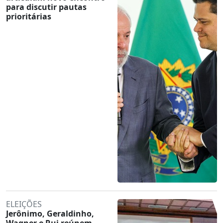
para discutir pautas
prioritárias
ELEIÇÕES
Jerônimo, Geraldinho,
Wagner e Rui reúnem