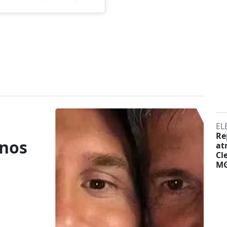
r
EL
Re
anos
at
Cl
M