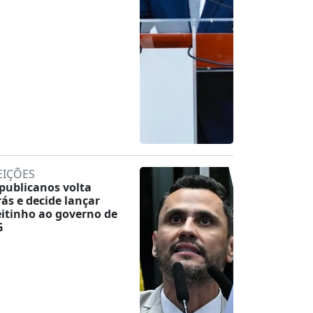
EIÇÕES
publicanos volta
rás e decide lançar
eitinho ao governo de
G