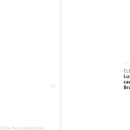
EL
Lu
ca
Br
 Clube Bahia (@ecbahia)