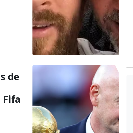
as de
 Fifa