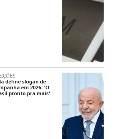
EIÇÕES
la define slogan de
mpanha em 2026: 'O
asil pronto pra mais'