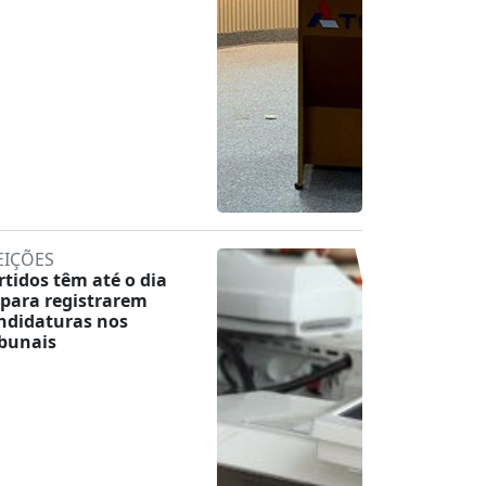
EIÇÕES
rtidos têm até o dia
 para registrarem
ndidaturas nos
ibunais