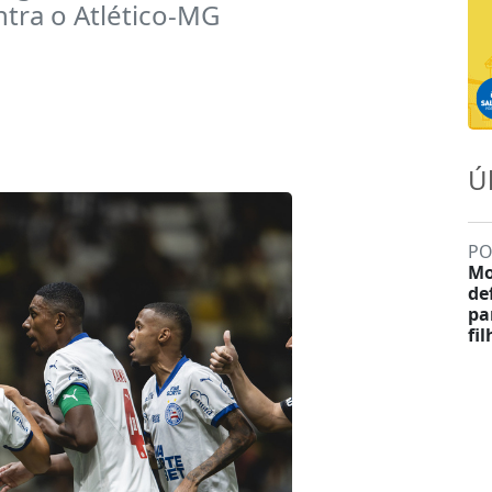
tra o Atlético-MG
Ú
PO
Mo
de
pa
fi