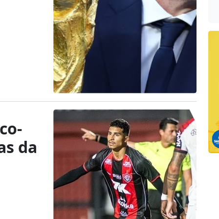
co-
as da