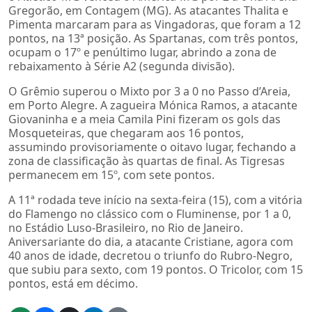
Gregorão, em Contagem (MG). As atacantes Thalita e
Pimenta marcaram para as Vingadoras, que foram a 12
pontos, na 13ª posição. As Spartanas, com três pontos,
ocupam o 17º e penúltimo lugar, abrindo a zona de
rebaixamento à Série A2 (segunda divisão).
O Grêmio superou o Mixto por 3 a 0 no Passo d’Areia,
em Porto Alegre. A zagueira Mónica Ramos, a atacante
Giovaninha e a meia Camila Pini fizeram os gols das
Mosqueteiras, que chegaram aos 16 pontos,
assumindo provisoriamente o oitavo lugar, fechando a
zona de classificação às quartas de final. As Tigresas
permanecem em 15º, com sete pontos.
A 11ª rodada teve início na sexta-feira (15), com a vitória
do Flamengo no clássico com o Fluminense, por 1 a 0,
no Estádio Luso-Brasileiro, no Rio de Janeiro.
Aniversariante do dia, a atacante Cristiane, agora com
40 anos de idade, decretou o triunfo do Rubro-Negro,
que subiu para sexto, com 19 pontos. O Tricolor, com 15
pontos, está em décimo.