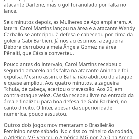
atacante Darlene, mas o gol foi anulado por falta no
lance.
Seis minutos depois, as Mulheres de Aço ampliaram. A
lateral Carol Martins lançou na área e a atacante Wendy
Carballo se antecipou à defesa e cabeceou por cima da
goleira Gabi Barbieri. Já nos acréscimos, a zagueira
Débora derrubou a meia Ângela Gómez na área.
Pênalti, que Cássia converteu.
Pouco antes do intervalo, Carol Martins recebeu o
segundo amarelo após falta na atacante Aninha e foi
expulsa. Mesmo assim, o Bahia não abdicou do ataque
e quase ampliou. Aos quatro minutos, a zagueira
Tchula, de cabeça, acertou o travessão. Aos 29, em
contra-ataque veloz, Cássia recebeu livre na entrada da
área e finalizou para boa defesa de Gabi Barbieri, no
canto direito. O Inter, apesar da superioridade
numérica, pouco assustou.
Outros dois jogos movimentaram o Brasileirão
Feminino neste sábado. No clássico mineiro da rodada,
o Atlético-MG venceu o América-MG por 2 a 0 na Arena