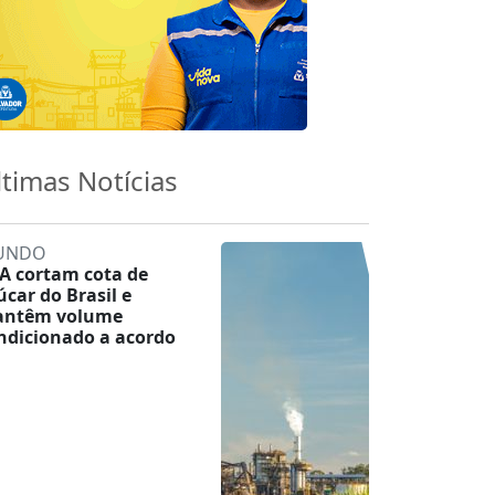
ltimas Notícias
UNDO
A cortam cota de
úcar do Brasil e
ntêm volume
ndicionado a acordo