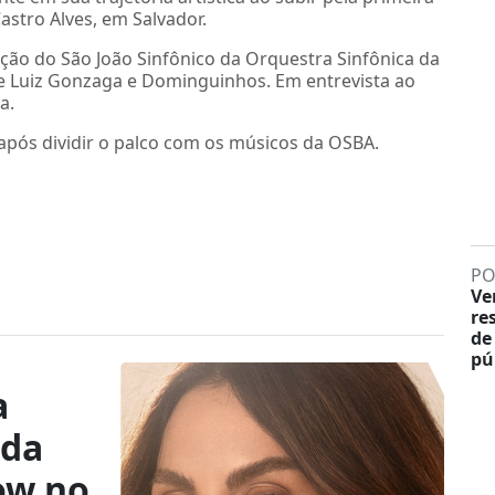
astro Alves, em Salvador.
ção do São João Sinfônico da Orquestra Sinfônica da
de Luiz Gonzaga e Dominguinhos. Em entrevista ao
a.
 após dividir o palco com os músicos da OSBA.
PO
Ve
re
de
pú
a
ida
ow no