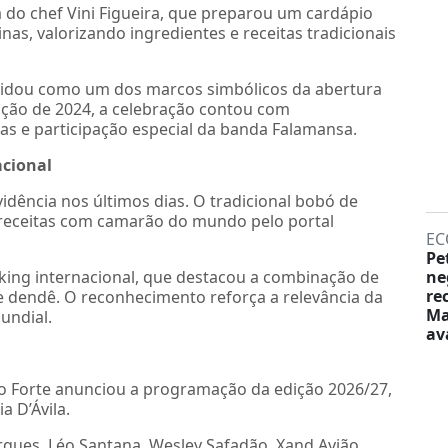
a do chef Vini Figueira, que preparou um cardápio
inas, valorizando ingredientes e receitas tradicionais
olidou como um dos marcos simbólicos da abertura
dição de 2024, a celebração contou com
as e participação especial da banda Falamansa.
cional
dência nos últimos dias. O tradicional bobó de
 receitas com camarão do mundo pelo portal
EC
Pe
king internacional, que destacou a combinação de
ne
re
de dendê. O reconhecimento reforça a relevância da
Ma
undial.
av
 do Forte anunciou a programação da edição 2026/27,
a D’Ávila.
rques, Léo Santana, Wesley Safadão, Xand Avião,