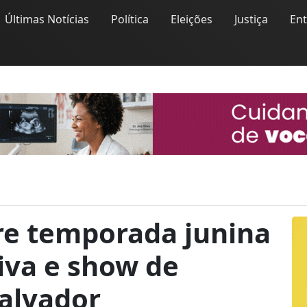
Últimas Notícias
Política
Eleições
Justiça
En
re temporada junina
iva e show de
Salvador