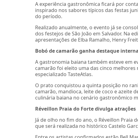
A experiência gastronômica ficará por cont
inspirado nos sabores típicos das festas jun
do período.
Realizado anualmente, o evento já se cons
dos festejos de São João em Salvador. Na e
apresentações de Elba Ramalho, Henry Freit
Bobó de camarão ganha destaque interna
A gastronomia baiana também esteve em evi
camarão foi eleito uma das cinco melhores
especializado TasteAtlas.
O prato conquistou a quinta posição no ran
camarão, mandioca, leite de coco e azeite 
culinária baiana no cenário gastronômico m
Réveillon Praia do Forte divulga atrações
Já de olho no fim do ano, o Réveillon Praia
que será realizada no histórico Castelo Garci
Entre os artistas confirmados estão Bell Ma