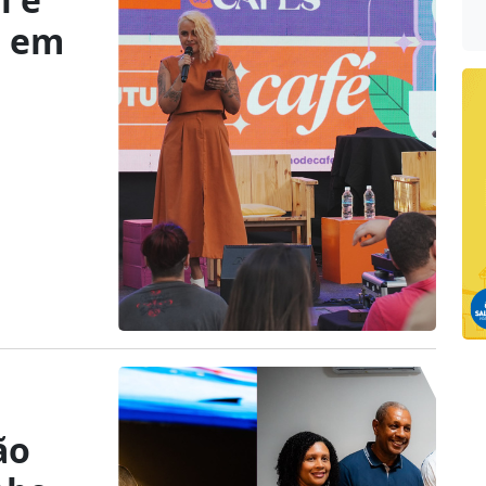
s em
ão