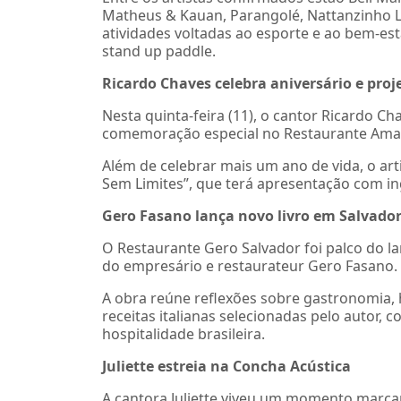
Matheus & Kauan, Parangolé, Nattanzinho L
atividades voltadas ao esporte e ao bem-esta
stand up paddle.
Ricardo Chaves celebra aniversário e proj
Nesta quinta-feira (11), o cantor Ricardo C
comemoração especial no Restaurante Amad
Além de celebrar mais um ano de vida, o art
Sem Limites”, que terá apresentação com i
Gero Fasano lança novo livro em Salvado
O Restaurante Gero Salvador foi palco do l
do empresário e restaurateur Gero Fasano.
A obra reúne reflexões sobre gastronomia, 
receitas italianas selecionadas pelo autor, 
hospitalidade brasileira.
Juliette estreia na Concha Acústica
A cantora Juliette viveu um momento marcant