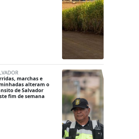
LVADOR
rridas, marchas e
minhadas alteram o
ânsito de Salvador
ste fim de semana