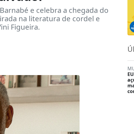
 Barnabé e celebra a chegada do
rada na literatura de cordel e
ini Figueira.
Ú
M
EU
aç
ma
co