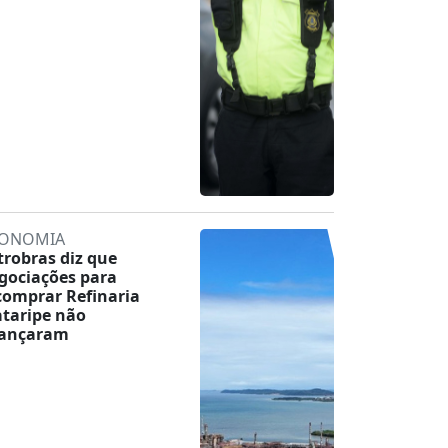
ONOMIA
trobras diz que
gociações para
comprar Refinaria
taripe não
ançaram