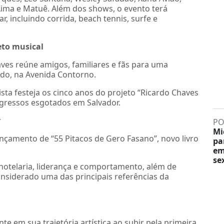
ima e Matuê. Além dos shows, o evento terá
r, incluindo corrida, beach tennis, surfe e
eto musical
haves reúne amigos, familiares e fãs para uma
o, na Avenida Contorno.
ista festeja os cinco anos do projeto “Ricardo Chaves
ngressos esgotados em Salvador.
r
PO
Mi
ançamento de “55 Pitacos de Gero Fasano”, novo livro
pa
em
sex
hotelaria, liderança e comportamento, além de
considerado uma das principais referências da
e em sua trajetória artística ao subir pela primeira