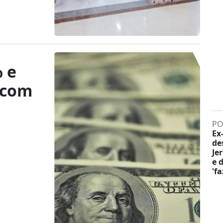
 e
0 com
PO
Ex
de
Je
e 
'f