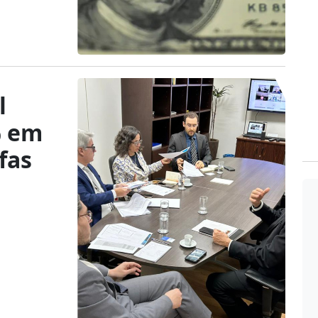
l
% em
fas