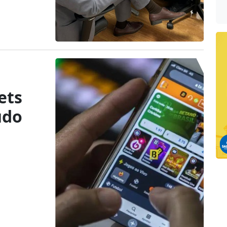
ets
udo