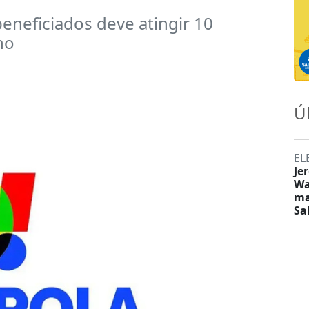
eneficiados deve atingir 10
ho
Ú
EL
Je
Wa
ma
Sa