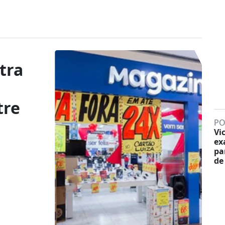
tra
tre
PO
Vi
ex
pa
de