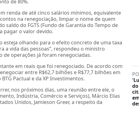
conto de 80%.
m renda de até cinco salários mínimos, equivalente
scontos na renegociação, limpar o nome de quem
 do saldo do FGTS (Fundo de Garantia do Tempo de
ra pagar o valor devido.
 esteja olhando para o efeito concreto de uma taxa
ara a vida das pessoas”, respondeu o ministro
ão de operações já foram renegociadas.
ntante em reais que foi renegociado. De acordo com
enegociar entre R$62,7 bilhões e R$77,7 bilhões em
PO
o BTG Pactual e da XP Investimentos.
'L
do
rrer, nos próximos dias, uma reunião entre ele, o
ci
ento, Indústria, Comércio e Serviços), Márcio Elias
em
tados Unidos, Jamieson Greer, a respeito da
de