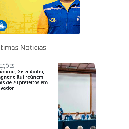
ltimas Notícias
EIÇÕES
rônimo, Geraldinho,
gner e Rui reúnem
is de 70 prefeitos em
lvador