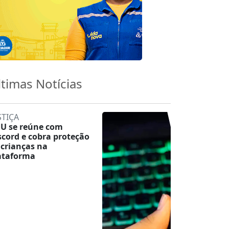
ltimas Notícias
STIÇA
U se reúne com
scord e cobra proteção
 crianças na
ataforma