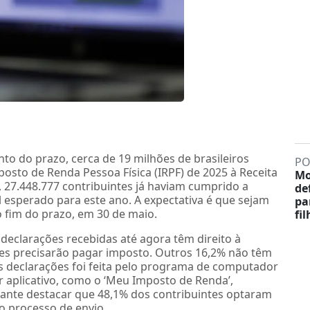
to do prazo, cerca de 19 milhões de brasileiros
PO
osto de Renda Pessoa Física (IRPF) de 2025 à Receita
Mo
0), 27.448.777 contribuintes já haviam cumprido a
de
l esperado para este ano. A expectativa é que sejam
pa
o fim do prazo, em 30 de maio.
fi
declarações recebidas até agora têm direito à
tes precisarão pagar imposto. Outros 16,2% não têm
as declarações foi feita pelo programa de computador
 aplicativo, como o ‘Meu Imposto de Renda’,
rtante destacar que 48,1% dos contribuintes optaram
 o processo de envio.