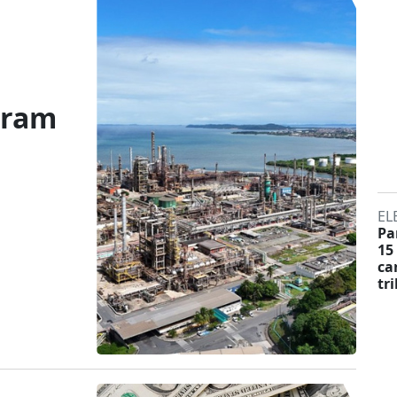
aram
EL
Pa
15
ca
tr