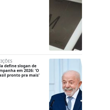
EIÇÕES
la define slogan de
mpanha em 2026: 'O
asil pronto pra mais'