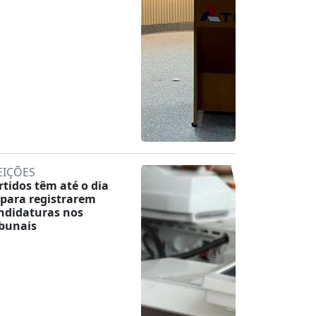
EIÇÕES
rtidos têm até o dia
 para registrarem
ndidaturas nos
ibunais