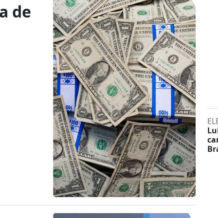
a de
EL
Lu
ca
Br