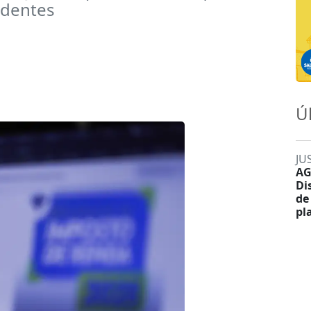
ndentes
Ú
JU
AG
Di
de
pl