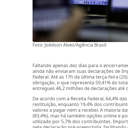
Foto: Joédson Alves/Agência Brasil
Faltando apenas dez dias para o encerramen
ainda não enviaram suas declarações de Imp
Federal. Até as 17h da última terça-feira (2
obrigação, o que representa 59,41% do tota
entregues 46,2 milhões de declarações até 
De acordo com a Receita Federal, 64,4% das 
restituição, enquanto 19,4% dos contribuin
valores a pagar nem a receber. A maioria d
(83,4%), mas há também opções online e por
utilizado por 5,7% dos contribuintes. Impo
pela declaração pré-preenchida, facilitando