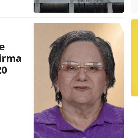
e
firma
20