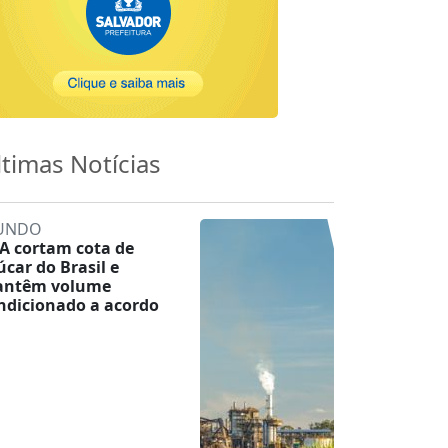
ltimas Notícias
UNDO
A cortam cota de
úcar do Brasil e
ntêm volume
ndicionado a acordo