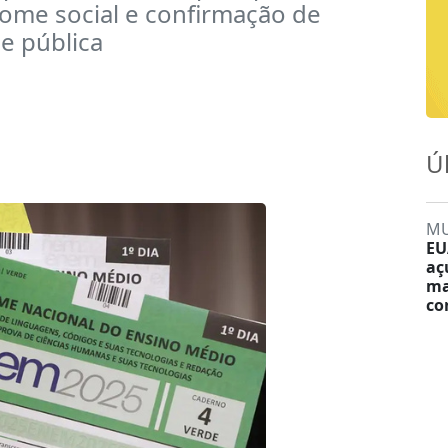
ome social e confirmação de
e pública
Ú
M
EU
aç
ma
co