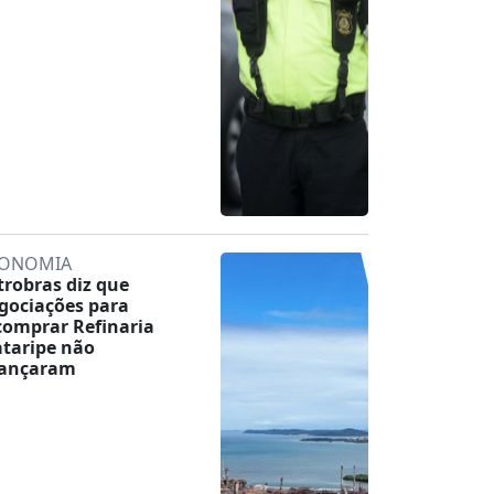
ONOMIA
trobras diz que
gociações para
comprar Refinaria
taripe não
ançaram